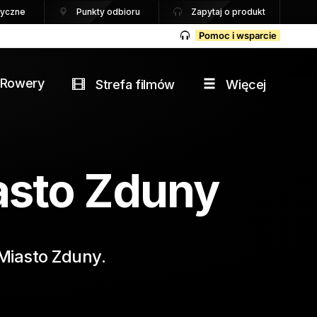
tryczne
Punkty odbioru
Zapytaj o produkt
Pomoc i wsparcie
Rowery
Strefa filmów
Więcej
asto Zduny
 Miasto Zduny.