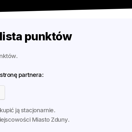
 lista punktów
unktów.
stronę partnera:
pić ją stacjonarnie.
iejscowości Miasto Zduny.