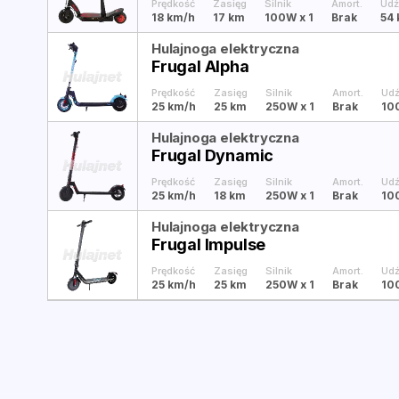
Prędkość
Zasięg
Silnik
Amort.
Udź
18 km/h
17 km
100W
x 1
Brak
54 
Hulajnoga elektryczna
Frugal Alpha
Prędkość
Zasięg
Silnik
Amort.
Udź
25 km/h
25 km
250W
x 1
Brak
10
Hulajnoga elektryczna
Frugal Dynamic
Prędkość
Zasięg
Silnik
Amort.
Udź
25 km/h
18 km
250W
x 1
Brak
10
Hulajnoga elektryczna
Frugal Impulse
Prędkość
Zasięg
Silnik
Amort.
Udź
25 km/h
25 km
250W
x 1
Brak
10