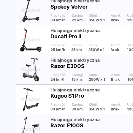
Hulajnoga elektryczna
Spokey Volver
Prędkość
Zasięg
Silnik
Amort.
Udź
30 km/h
22 km
350W
x 1
Brak
12
Hulajnoga elektryczna
Ducati Pro II
Prędkość
Zasięg
Silnik
Amort.
Udź
25 km/h
35 km
350W
x 1
Brak
100
Hulajnoga elektryczna
Razor E300S
Prędkość
Zasięg
Silnik
Amort.
Ud
24 km/h
15 km
250W
x 1
Brak
10
Hulajnoga elektryczna
Kugoo S1 Pro
Prędkość
Zasięg
Silnik
Amort.
Udź
30 km/h
30 km
350W
x 1
Brak
12
Hulajnoga elektryczna
Razor E100S