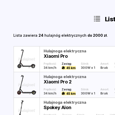
Lis
Lista zawiera
24
hulajnóg elektrycznych
do 2000 zł
.
Hulajnoga elektryczna
Xiaomi Pro
Prędkość
Zasięg
Silnik
Amort.
34 km/h
300W
x 1
Brak
45 km
Hulajnoga elektryczna
Xiaomi Pro 2
Prędkość
Zasięg
Silnik
Amort.
34 km/h
300W
x 1
Brak
45 km
Hulajnoga elektryczna
Spokey Aion