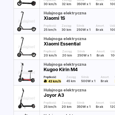
Prędkość
Zasięg
Silnik
Amort.
Udź
30 km/h
32 km
350W
x 1
Brak
10
Hulajnoga elektryczna
Xiaomi 1S
Prędkość
Zasięg
Silnik
Amort.
Udź
25 km/h
30 km
250W
x 1
Brak
10
Hulajnoga elektryczna
Xiaomi Essential
Prędkość
Zasięg
Silnik
Amort.
Ud
20 km/h
20 km
250W
x 1
Brak
10
Hulajnoga elektryczna
Kugoo Kirin M4
Prędkość
Zasięg
Silnik
Amort.
45 km
500W
x 1
Brak
43 km/h
Hulajnoga elektryczna
Joyor A3
Prędkość
Zasięg
Silnik
Amort.
Udź
25 km/h
20 km
350W
x 1
Brak
12