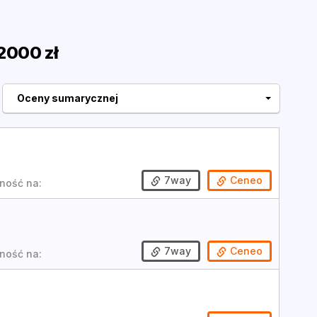
2000 zł
Oceny sumarycznej
7way
Ceneo
ność na:
7way
Ceneo
ność na: