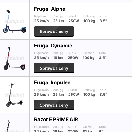
Frugal Alpha
Prędkość
Zasięg
Silnik
Udźwig
Koła
25 km/h
25 km
250W
100 kg
8.5″
Sprawdź ceny
Frugal Dynamic
Prędkość
Zasięg
Silnik
Udźwig
Koła
25 km/h
18 km
250W
100 kg
8.5″
Sprawdź ceny
Frugal Impulse
Prędkość
Zasięg
Silnik
Udźwig
Koła
25 km/h
25 km
250W
100 kg
8.5″
Sprawdź ceny
Razor E PRIME AIR
Prędkość
Zasięg
Silnik
Udźwig
Koła
24 km/h
18 km
250W
91 kg
8″