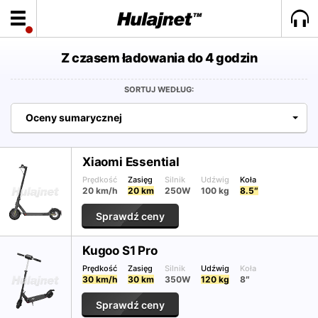
Z czasem ładowania do 4 godzin
SORTUJ WEDŁUG:
Oceny sumarycznej
Xiaomi Essential
Prędkość
Zasięg
Silnik
Udźwig
Koła
20 km/h
20 km
250W
100 kg
8.5″
Sprawdź ceny
Kugoo S1 Pro
Prędkość
Zasięg
Silnik
Udźwig
Koła
30 km/h
30 km
350W
120 kg
8″
Sprawdź ceny