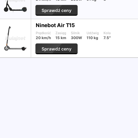
Sprawdź ceny
Ninebot Air T15
Prędkość
Zasięg
Silnik
Udźwig
Koła
20 km/h
15 km
300W
110 kg
7.5″
Sprawdź ceny