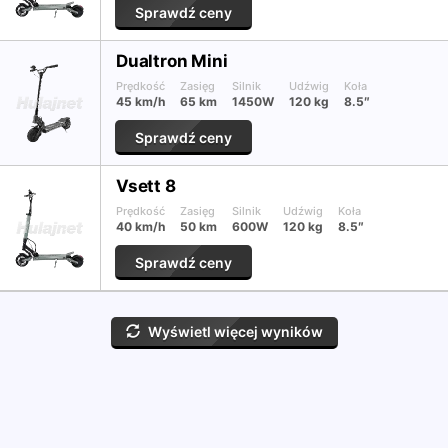
Sprawdź ceny
Dualtron Mini
Prędkość
Zasięg
Silnik
Udźwig
Koła
45 km/h
65 km
1450W
120 kg
8.5″
Sprawdź ceny
Vsett 8
Prędkość
Zasięg
Silnik
Udźwig
Koła
40 km/h
50 km
600W
120 kg
8.5″
Sprawdź ceny
Wyświetl więcej wyników