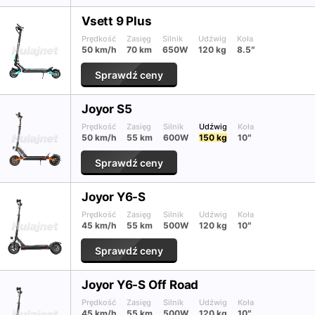
Vsett 9 Plus
Prędkość
Zasięg
Silnik
Udźwig
Koła
50 km/h
70 km
650W
120 kg
8.5″
Sprawdź ceny
Joyor S5
Prędkość
Zasięg
Silnik
Udźwig
Koła
50 km/h
55 km
600W
150 kg
10″
Sprawdź ceny
Joyor Y6-S
Prędkość
Zasięg
Silnik
Udźwig
Koła
45 km/h
55 km
500W
120 kg
10″
Sprawdź ceny
Joyor Y6-S Off Road
Prędkość
Zasięg
Silnik
Udźwig
Koła
45 km/h
55 km
500W
120 kg
10″