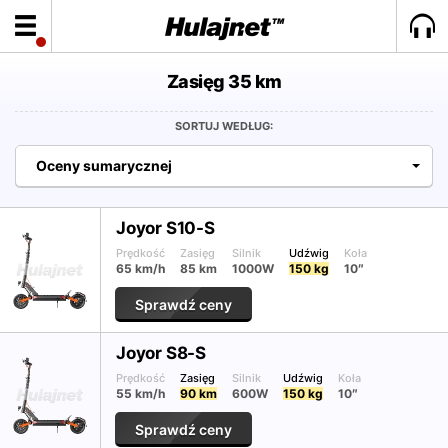
Zasięg 35 km
SORTUJ WEDŁUG:
Oceny sumarycznej
Joyor S10-S
Prędkość
Zasięg
Silnik
Udźwig
Koła
65 km/h
85 km
1000W
150 kg
10″
Sprawdź ceny
Joyor S8-S
Prędkość
Zasięg
Silnik
Udźwig
Koła
55 km/h
90 km
600W
150 kg
10″
Sprawdź ceny