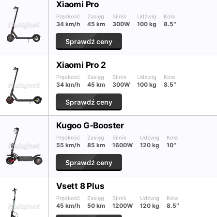
Xiaomi Pro
Prędkość
Zasięg
Silnik
Udźwig
Koła
34 km/h
45 km
300W
100 kg
8.5″
Sprawdź ceny
Xiaomi Pro 2
Prędkość
Zasięg
Silnik
Udźwig
Koła
34 km/h
45 km
300W
100 kg
8.5″
Sprawdź ceny
Kugoo G-Booster
Prędkość
Zasięg
Silnik
Udźwig
Koła
55 km/h
85 km
1600W
120 kg
10″
Sprawdź ceny
Vsett 8 Plus
Prędkość
Zasięg
Silnik
Udźwig
Koła
45 km/h
50 km
1200W
120 kg
8.5″