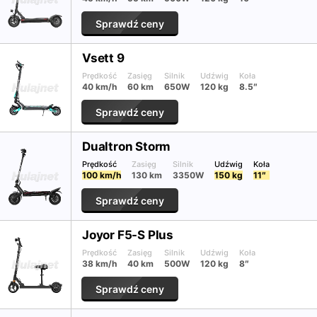
Sprawdź ceny
Vsett 9
Prędkość
Zasięg
Silnik
Udźwig
Koła
40 km/h
60 km
650W
120 kg
8.5″
Sprawdź ceny
Dualtron Storm
Prędkość
Zasięg
Silnik
Udźwig
Koła
100 km/h
130 km
3350W
150 kg
11″
Sprawdź ceny
Joyor F5-S Plus
Prędkość
Zasięg
Silnik
Udźwig
Koła
38 km/h
40 km
500W
120 kg
8″
Sprawdź ceny