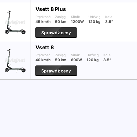
Vsett 8 Plus
Prędkość
Zasięg
Silnik
Udźwig
Koła
45 km/h
50 km
1200W
120 kg
8.5″
Sprawdź ceny
Vsett 8
Prędkość
Zasięg
Silnik
Udźwig
Koła
40 km/h
50 km
600W
120 kg
8.5″
Sprawdź ceny