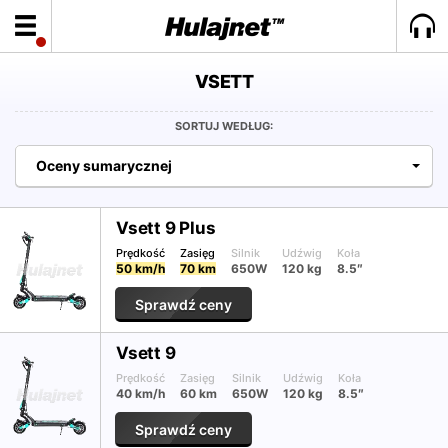
VSETT
SORTUJ WEDŁUG:
Oceny sumarycznej
Vsett 9 Plus
Prędkość
Zasięg
Silnik
Udźwig
Koła
50 km/h
70 km
650W
120 kg
8.5″
Sprawdź ceny
Vsett 9
Prędkość
Zasięg
Silnik
Udźwig
Koła
40 km/h
60 km
650W
120 kg
8.5″
Sprawdź ceny