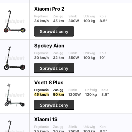
Xiaomi Pro 2
Prędkość
Zasięg
Silnik
Udźwig
Koła
34 km/h
45 km
300W
100 kg
8.5″
Sprawdź ceny
Spokey Aion
Prędkość
Zasięg
Silnik
Udźwig
Koła
30 km/h
32 km
350W
100 kg
10″
Sprawdź ceny
Vsett 8 Plus
Prędkość
Zasięg
Silnik
Udźwig
Koła
45 km/h
50 km
1200W
120 kg
8.5″
Sprawdź ceny
Xiaomi 1S
Prędkość
Zasięg
Silnik
Udźwig
Koła
25 km/h
30 km
250W
100 kg
8.5″