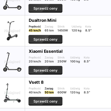
Sprawdź ceny
Dualtron Mini
Prędkość
Zasięg
Silnik
Udźwig
Koła
45 km/h
65 km
1450W
120 kg
8.5″
Sprawdź ceny
Xiaomi Essential
Prędkość
Zasięg
Silnik
Udźwig
Koła
20 km/h
20 km
250W
100 kg
8.5″
Sprawdź ceny
Vsett 8
Prędkość
Zasięg
Silnik
Udźwig
Koła
40 km/h
50 km
600W
120 kg
8.5″
Sprawdź ceny