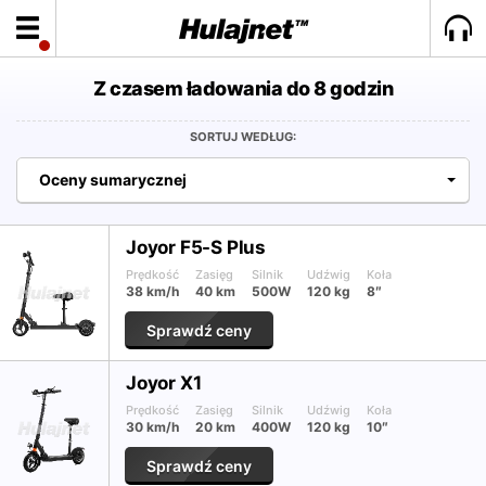
Z czasem ładowania do 8 godzin
SORTUJ WEDŁUG:
Oceny sumarycznej
Joyor F5-S Plus
Prędkość
Zasięg
Silnik
Udźwig
Koła
38 km/h
40 km
500W
120 kg
8″
Sprawdź ceny
Joyor X1
Prędkość
Zasięg
Silnik
Udźwig
Koła
30 km/h
20 km
400W
120 kg
10″
Sprawdź ceny