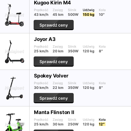
Kugoo Kirin M4
Prędkość
Zasięg
Silnik
Udźwig
Koła
43 km/h
45 km
500W
150 kg
10″
Sprawdź ceny
Joyor A3
Prędkość
Zasięg
Silnik
Udźwig
Koła
25 km/h
20 km
350W
120 kg
8″
Sprawdź ceny
Spokey Volver
Prędkość
Zasięg
Silnik
Udźwig
Koła
30 km/h
22 km
350W
120 kg
8″
Sprawdź ceny
Manta Flinston II
Prędkość
Zasięg
Silnik
Udźwig
Koła
25 km/h
30 km
250W
120 kg
12″