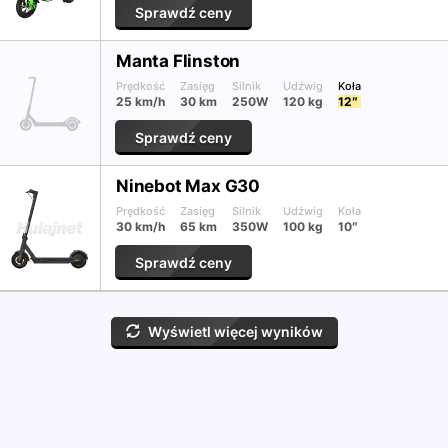
Sprawdź ceny
Manta Flinston
Prędkość
Zasięg
Silnik
Udźwig
Koła
25 km/h
30 km
250W
120 kg
12″
Sprawdź ceny
Ninebot Max G30
Prędkość
Zasięg
Silnik
Udźwig
Koła
30 km/h
65 km
350W
100 kg
10″
Sprawdź ceny
Wyświetl więcej wyników