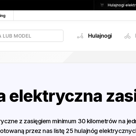
Hulajnogi elek
ing
Hulajnogi
a elektryczna zas
tryczne z zasięgiem minimum 30 kilometrów na je
towaną przez nas listę 25 hulajnóg elektrycznyc