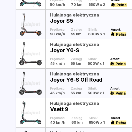
Prędkość
Zasięg
Silnik
Amort.
50 km/h
70 km
650W
x 2
Pełna
Hulajnoga elektryczna
Joyor S5
Prędkość
Zasięg
Silnik
Amort.
50 km/h
55 km
600W
x 1
Pełna
Hulajnoga elektryczna
Joyor Y6-S
Prędkość
Zasięg
Silnik
Amort.
45 km/h
55 km
500W
x 1
Pełna
Hulajnoga elektryczna
Joyor Y6-S Off Road
Prędkość
Zasięg
Silnik
Amort.
45 km/h
55 km
500W
x 1
Pełna
Hulajnoga elektryczna
Vsett 9
Prędkość
Zasięg
Silnik
Amort.
40 km/h
60 km
650W
x 1
Pełna