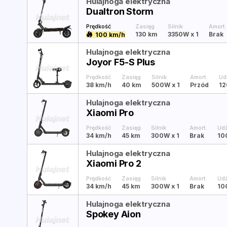
Hulajnoga elektryczna
Dualtron Storm
Prędkość
Zasięg
Silnik
Amort.
130 km
3350W
x 1
Brak
100 km/h
Hulajnoga elektryczna
Joyor F5-S Plus
Prędkość
Zasięg
Silnik
Amort.
Ud
38 km/h
40 km
500W
x 1
Przód
12
Hulajnoga elektryczna
Xiaomi Pro
Prędkość
Zasięg
Silnik
Amort.
Ud
34 km/h
45 km
300W
x 1
Brak
10
Hulajnoga elektryczna
Xiaomi Pro 2
Prędkość
Zasięg
Silnik
Amort.
Ud
34 km/h
45 km
300W
x 1
Brak
10
Hulajnoga elektryczna
Spokey Aion