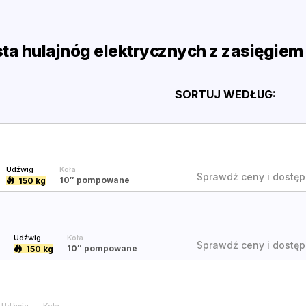
sta hulajnóg elektrycznych z zasięgiem
SORTUJ
WEDŁUG
:
Udźwig
Koła
Sprawdź ceny i dostęp
10″
pompowane
150 kg
Udźwig
Koła
Sprawdź ceny i dostęp
10″
pompowane
150 kg