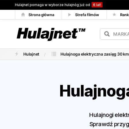
Hulajnet pomaga w wyborze hulajnóg już od
6 lat!
Strona główna
Strefa filmów
Rank
Porównywarka
Hulajnet
Hulajnoga elektryczna zasięg 30 km
Hulajnog
Hulajnogi elek
Sprawdź przygo