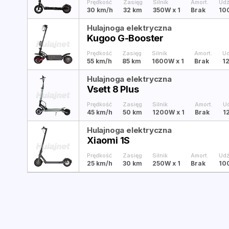
Prędkość
Zasięg
Silnik
Amort.
Udź
30 km/h
32 km
350W
x 1
Brak
10
Hulajnoga elektryczna
Kugoo G-Booster
Prędkość
Zasięg
Silnik
Amort.
U
55 km/h
85 km
1600W
x 1
Brak
1
Hulajnoga elektryczna
Vsett 8 Plus
Prędkość
Zasięg
Silnik
Amort.
U
45 km/h
50 km
1200W
x 1
Brak
1
Hulajnoga elektryczna
Xiaomi 1S
Prędkość
Zasięg
Silnik
Amort.
Udź
25 km/h
30 km
250W
x 1
Brak
10