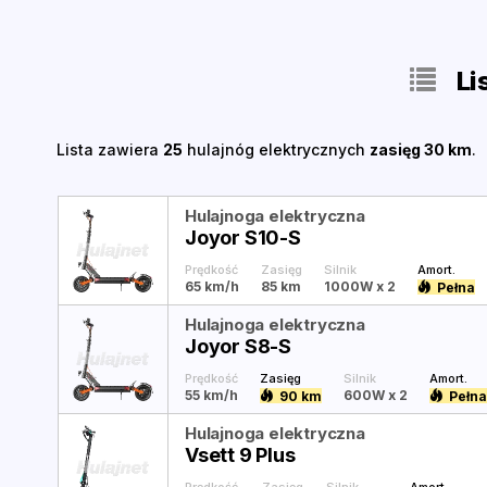
Li
Lista zawiera
25
hulajnóg elektrycznych
zasięg 30 km
.
Hulajnoga elektryczna
Joyor S10-S
Prędkość
Zasięg
Silnik
Amort.
65 km/h
85 km
1000W
x 2
Pełna
Hulajnoga elektryczna
Joyor S8-S
Prędkość
Zasięg
Silnik
Amort.
55 km/h
600W
x 2
90 km
Pełna
Hulajnoga elektryczna
Vsett 9 Plus