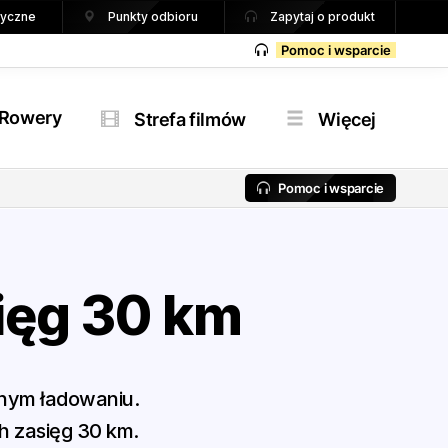
tryczne
Punkty odbioru
Zapytaj o produkt
Pomoc i wsparcie
Rowery
Strefa filmów
Więcej
Pomoc i wsparcie
ięg 30 km
dnym ładowaniu.
h zasięg 30 km.