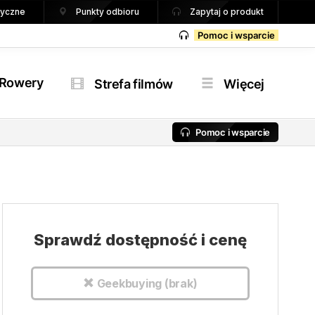
tryczne
Punkty odbioru
Zapytaj o produkt
Pomoc i wsparcie
Rowery
Strefa filmów
Więcej
Pomoc i wsparcie
Sprawdź dostępność i cenę
Geekbuying (brak)