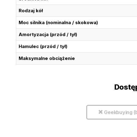
Rodzaj kół
Moc silnika (nominalna / skokowa)
Amortyzacja (przód / tył)
Hamulec (przód / tył)
Maksymalne obciążenie
Dostę
Geekbuying (