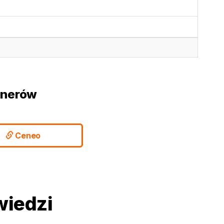
tnerów
Ceneo
wiedzi