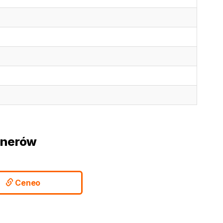
tnerów
Ceneo