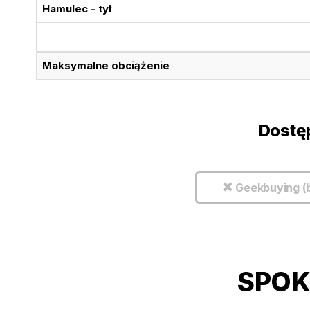
Hamulec - tył
Maksymalne obciążenie
Dostę
Geekbuying (
SPOK