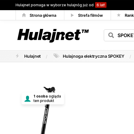
Hulajnet pomaga w wyborze hulajnóg już od
6 lat!
Strona główna
Strefa filmów
Rank
Porównywarka
Hulajnet
Hulajnoga elektryczna SPOKEY
1 osoba
ogląda
ten produkt