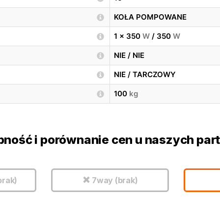
KOŁA POMPOWANE
1 x 350
W
/ 350
W
NIE / NIE
NIE / TARCZOWY
100
kg
pność i porównanie cen u naszych par
brak)
7way (brak)