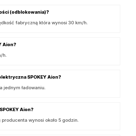
ości (odblokowania)?
ędkość fabryczną która wynosi 30 km/h.
Y Aion?
/h.
a elektryczna SPOKEY Aion?
na jednym ładowaniu.
j SPOKEY Aion?
producenta wynosi około 5 godzin.