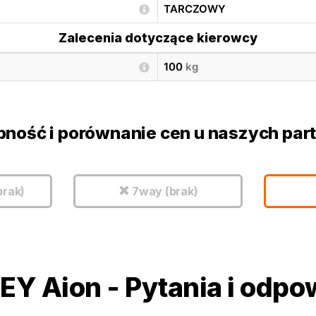
TARCZOWY
Zalecenia dotyczące kierowcy
100
kg
pność i porównanie cen u naszych par
brak)
7way (brak)
EY Aion
-
Pytania i odpo