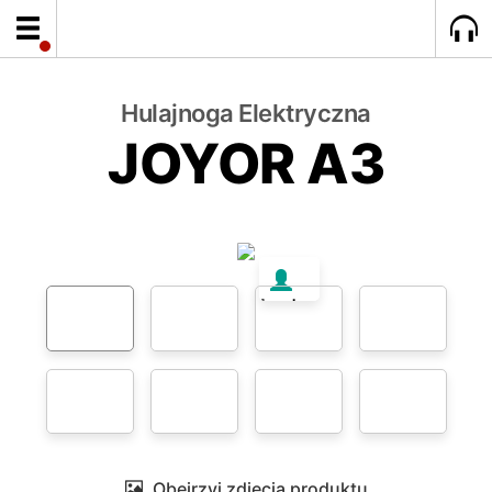
Hulajnoga Elektryczna
JOYOR A3
1 osoba
ogląda
ten
produkt
Obejrzyj zdjęcia produktu