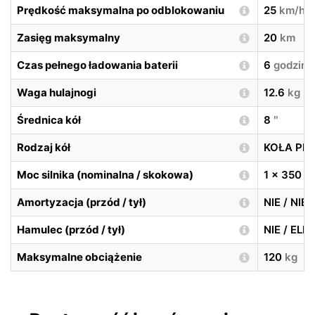
Prędkość maksymalna po odblokowaniu
25
km/h
Zasięg maksymalny
20
km
Czas pełnego ładowania baterii
6
godzin
Waga hulajnogi
12.6
kg
Średnica kół
8
″
Rodzaj kół
KOŁA PE
Moc silnika (nominalna / skokowa)
1 x 350
W
Amortyzacja (przód / tył)
NIE / NIE
Hamulec (przód / tył)
NIE / EL
Maksymalne obciążenie
120
kg