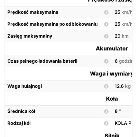
Prędkość maksymalna
25
km/h
Prędkość maksymalna po odblokowaniu
25
km/h
Zasięg maksymalny
20
km
Akumulator
Czas pełnego ładowania baterii
6
godzin
Waga i wymiary
Waga hulajnogi
12.6
kg
Koła
Średnica kół
8
″
Rodzaj kół
KOŁA PE
Silnik