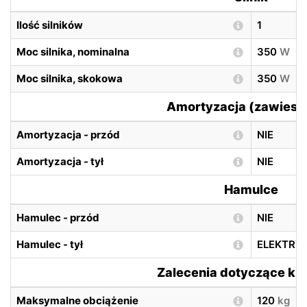
Ilość silników
1
Moc silnika, nominalna
350
W
Moc silnika, skokowa
350
W
Amortyzacja (zawiesz
Amortyzacja - przód
NIE
Amortyzacja - tył
NIE
Hamulce
Hamulec - przód
NIE
Hamulec - tył
ELEKTRY
Zalecenia dotyczące ki
Maksymalne obciążenie
120
kg