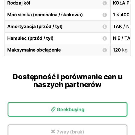
Rodzaj kół
KOŁA P
Moc silnika (nominalna / skokowa)
1 x 400
Amortyzacja (przód / tył)
TAK / NIE
Hamulec (przód / tył)
NIE / TA
Maksymalne obciążenie
120
kg
Dostępność i porównanie cen u
naszych partnerów
Geekbuying
7way (brak)