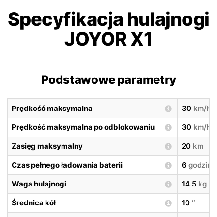
Specyfikacja hulajnogi
JOYOR X1
Podstawowe parametry
Prędkość maksymalna
30
km/h
Prędkość maksymalna po odblokowaniu
30
km/h
Zasięg maksymalny
20
km
Czas pełnego ładowania baterii
6
godzin
Waga hulajnogi
14.5
kg
Średnica kół
10
″