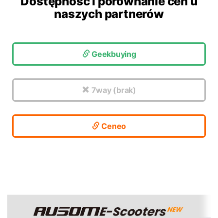
Dostępność i porównanie cen u
naszych partnerów
Geekbuying
7way (brak)
Ceneo