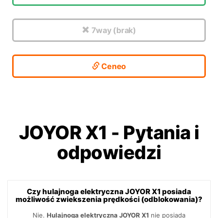
7way (brak)
Ceneo
JOYOR X1
-
Pytania i
odpowiedzi
Czy hulajnoga elektryczna JOYOR X1 posiada
możliwość zwiekszenia prędkości (odblokowania)?
Nie.
Hulajnoga elektryczna JOYOR X1
nie posiada