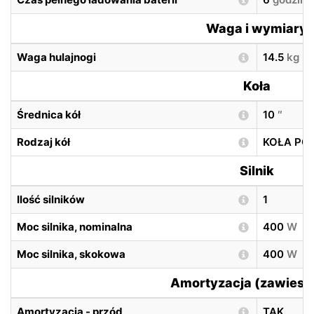
Waga i wymiary
Waga hulajnogi
14.5
kg
Koła
Średnica kół
10
″
Rodzaj kół
KOŁA P
Silnik
Ilość silników
1
Moc silnika, nominalna
400
W
Moc silnika, skokowa
400
W
Amortyzacja (zawiesz
Amortyzacja - przód
TAK