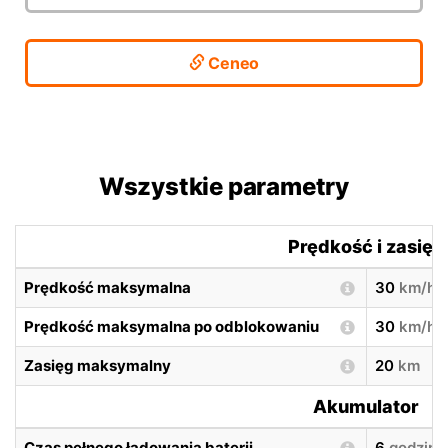
Ceneo
Wszystkie parametry
Prędkość i zasięg
Prędkość maksymalna
30
km/h
Prędkość maksymalna po odblokowaniu
30
km/h
Zasięg maksymalny
20
km
Akumulator
Czas pełnego ładowania baterii
6
godzin