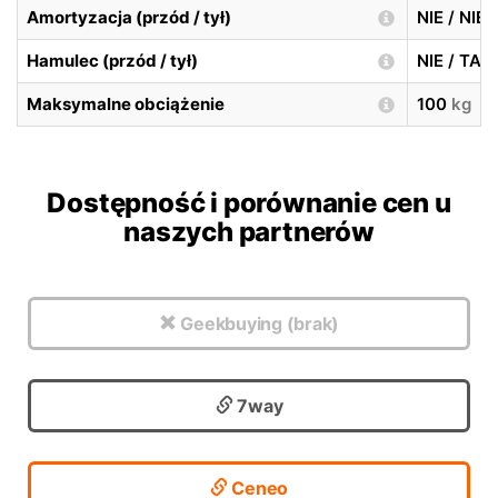
Amortyzacja (przód / tył)
NIE / NIE
Hamulec (przód / tył)
NIE / TA
Maksymalne obciążenie
100
kg
Dostępność i porównanie cen u
naszych partnerów
Geekbuying (brak)
7way
Ceneo