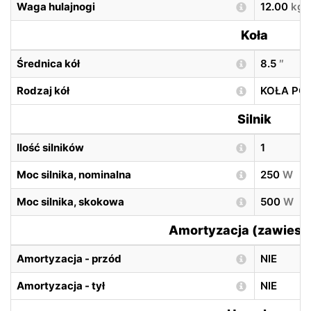
Waga hulajnogi
12.00
kg
Koła
Średnica kół
8.5
″
Rodzaj kół
KOŁA P
Silnik
Ilość silników
1
Moc silnika, nominalna
250
W
Moc silnika, skokowa
500
W
Amortyzacja (zawiesz
Amortyzacja - przód
NIE
Amortyzacja - tył
NIE