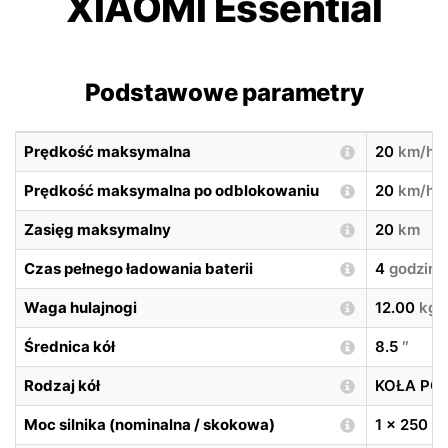
XIAOMI Essential
Podstawowe parametry
Prędkość maksymalna
20
km/h
Prędkość maksymalna po odblokowaniu
20
km/h
Zasięg maksymalny
20
km
Czas pełnego ładowania baterii
4
godzin
Waga hulajnogi
12.00
kg
Średnica kół
8.5
″
Rodzaj kół
KOŁA P
Moc silnika (nominalna / skokowa)
1 x 250
W