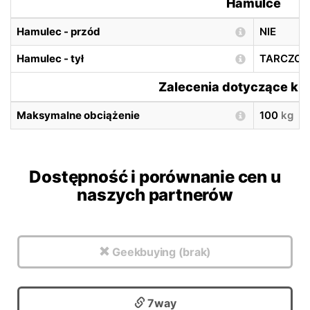
Hamulce
Hamulec - przód
NIE
Hamulec - tył
TARCZO
Zalecenia dotyczące ki
Maksymalne obciążenie
100
kg
Dostępność i porównanie cen u
naszych partnerów
Geekbuying (brak)
7way