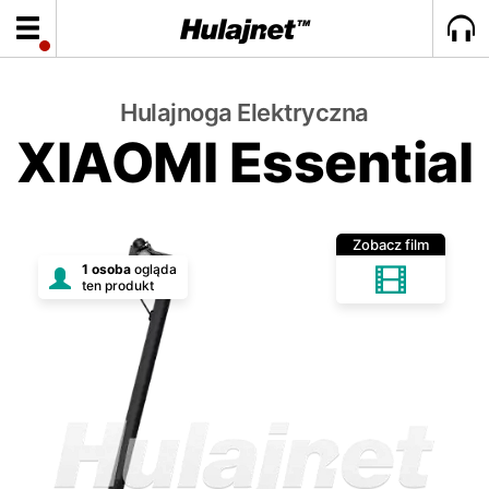
Hulajnoga Elektryczna
XIAOMI Essential
Zobacz film
1 osoba
ogląda
ten produkt