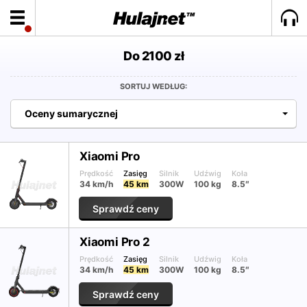
Do 2100 zł
SORTUJ WEDŁUG:
Oceny sumarycznej
Xiaomi Pro
Prędkość
Zasięg
Silnik
Udźwig
Koła
34 km/h
45 km
300W
100 kg
8.5″
Sprawdź ceny
Xiaomi Pro 2
Prędkość
Zasięg
Silnik
Udźwig
Koła
34 km/h
45 km
300W
100 kg
8.5″
Sprawdź ceny