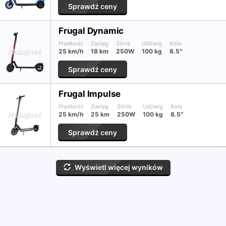
Sprawdź ceny
Frugal Dynamic
Prędkość
Zasięg
Silnik
Udźwig
Koła
25 km/h
18 km
250W
100 kg
8.5″
Sprawdź ceny
Frugal Impulse
Prędkość
Zasięg
Silnik
Udźwig
Koła
25 km/h
25 km
250W
100 kg
8.5″
Sprawdź ceny
Wyświetl więcej wyników