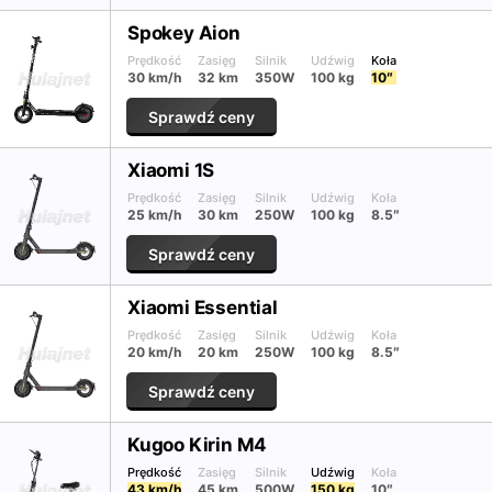
Spokey Aion
Prędkość
Zasięg
Silnik
Udźwig
Koła
30 km/h
32 km
350W
100 kg
10″
Sprawdź ceny
Xiaomi 1S
Prędkość
Zasięg
Silnik
Udźwig
Koła
25 km/h
30 km
250W
100 kg
8.5″
Sprawdź ceny
Xiaomi Essential
Prędkość
Zasięg
Silnik
Udźwig
Koła
20 km/h
20 km
250W
100 kg
8.5″
Sprawdź ceny
Kugoo Kirin M4
Prędkość
Zasięg
Silnik
Udźwig
Koła
43 km/h
45 km
500W
150 kg
10″