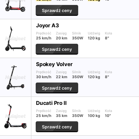
Sprawdź ceny
Joyor A3
Prędkość
Zasięg
Silnik
Udźwig
Koła
25 km/h
20 km
350W
120 kg
8″
Sprawdź ceny
Spokey Volver
Prędkość
Zasięg
Silnik
Udźwig
Koła
30 km/h
22 km
350W
120 kg
8″
Sprawdź ceny
Ducati Pro II
Prędkość
Zasięg
Silnik
Udźwig
Koła
25 km/h
35 km
350W
100 kg
10″
Sprawdź ceny