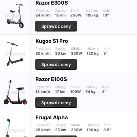
Razor E300S
Prędkość
Zasięg
Silnik
Udźwig
Koła
24 km/h
15 km
250W
100 kg
10″
Sprawdź ceny
Kugoo S1 Pro
Prędkość
Zasięg
Silnik
Udźwig
Koła
30 km/h
30 km
350W
120 kg
8″
Sprawdź ceny
Razor E100S
Prędkość
Zasięg
Silnik
Udźwig
Koła
18 km/h
17 km
100W
54 kg
8″
Sprawdź ceny
Frugal Alpha
Prędkość
Zasięg
Silnik
Udźwig
Koła
25 km/h
25 km
250W
100 kg
8.5″