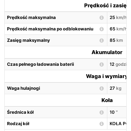
Prędkość i zasięg
Prędkość maksymalna
25
km/h
Prędkość maksymalna po odblokowaniu
65
km/h
Zasięg maksymalny
85
km
Akumulator
Czas pełnego ładowania baterii
12
godzin
Waga i wymiary
Waga hulajnogi
27
kg
Koła
Średnica kół
10
″
Rodzaj kół
KOŁA P