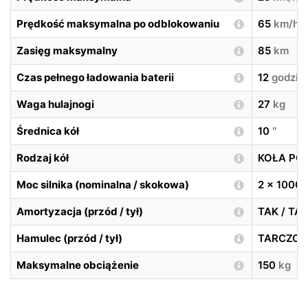
Prędkość maksymalna po odblokowaniu
65
km/h
Zasięg maksymalny
85
km
Czas pełnego ładowania baterii
12
godzin
Waga hulajnogi
27
kg
Średnica kół
10
″
Rodzaj kół
KOŁA P
Moc silnika (nominalna / skokowa)
2 x 1000
Amortyzacja (przód / tył)
TAK / TA
Hamulec (przód / tył)
TARCZOW
Maksymalne obciążenie
150
kg