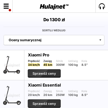
Do 1300 zł
SORTUJ WEDŁUG:
Oceny sumarycznej
Xiaomi Pro
Prędkość
Zasięg
Silnik
Udźwig
Koła
34 km/h
45 km
300W
100 kg
8.5″
Sprawdź ceny
Xiaomi Essential
Prędkość
Zasięg
Silnik
Udźwig
Koła
20 km/h
20 km
250W
100 kg
8.5″
Sprawdź ceny