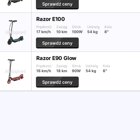
Sprawdź ceny
Razor E100
Prędkość
Zasięg
Silnik
Udźwig
Koła
17 km/h
10 km
100W
54 kg
8″
Sprawdź ceny
Razor E90 Glow
Prędkość
Zasięg
Silnik
Udźwig
Koła
16 km/h
18 km
90W
54 kg
6″
Sprawdź ceny