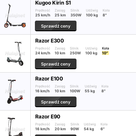
Kugoo Kirin S1
Prędkość
Zasięg
Silnik
Udźwig
Koła
25 km/h
25 km
350W
100 kg
8″
Sprawdź ceny
Razor E300
Prędkość
Zasięg
Silnik
Udźwig
Koła
24 km/h
10 km
250W
100 kg
10″
Sprawdź ceny
Razor E100
Prędkość
Zasięg
Silnik
Udźwig
Koła
16 km/h
10 km
100W
55 kg
8″
Sprawdź ceny
Razor E90
Prędkość
Zasięg
Silnik
Udźwig
Koła
16 km/h
20 km
90W
54 kg
6″