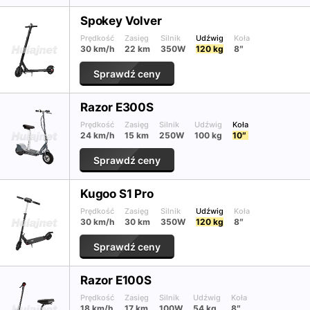
Spokey Volver
Prędkość
Zasięg
Silnik
Udźwig
Koła
30 km/h
22 km
350W
120 kg
8″
Sprawdź ceny
Razor E300S
Prędkość
Zasięg
Silnik
Udźwig
Koła
24 km/h
15 km
250W
100 kg
10″
Sprawdź ceny
Kugoo S1 Pro
Prędkość
Zasięg
Silnik
Udźwig
Koła
30 km/h
30 km
350W
120 kg
8″
Sprawdź ceny
Razor E100S
Prędkość
Zasięg
Silnik
Udźwig
Koła
18 km/h
17 km
100W
54 kg
8″