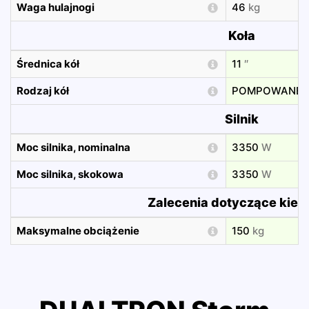
Waga hulajnogi
46
kg
Koła
Średnica kół
11
″
Rodzaj kół
POMPOWANE
Silnik
Moc silnika, nominalna
3350
W
Moc silnika, skokowa
3350
W
Zalecenia dotyczące kie
Maksymalne obciążenie
150
kg