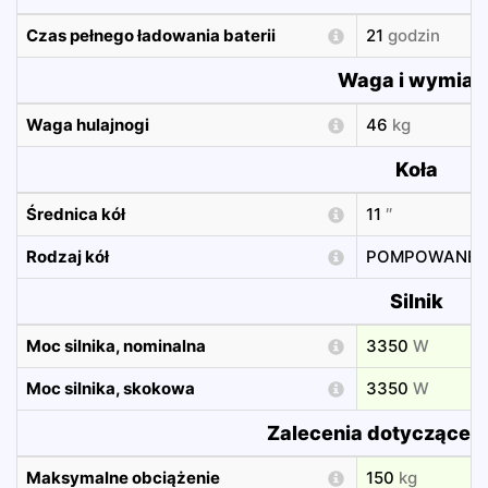
Czas pełnego ładowania baterii
21
godzin
Waga i wymiar
Waga hulajnogi
46
kg
Koła
Średnica kół
11
″
Rodzaj kół
POMPOWANE
Silnik
Moc silnika, nominalna
3350
W
Moc silnika, skokowa
3350
W
Zalecenia dotyczące 
Maksymalne obciążenie
150
kg