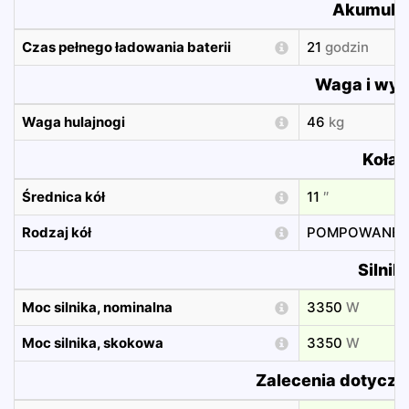
Akumula
Czas pełnego ładowania baterii
21
godzin
Waga i wym
Waga hulajnogi
46
kg
Koła
Średnica kół
11
″
Rodzaj kół
POMPOWANE
Silnik
Moc silnika, nominalna
3350
W
Moc silnika, skokowa
3350
W
Zalecenia dotyczą