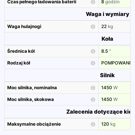
Czas pełnego ładowania baterii
8
godzin
Waga i wymiary
Waga hulajnogi
22
kg
Koła
Średnica kół
8.5
″
Rodzaj kół
POMPOWANE
Silnik
Moc silnika, nominalna
1450
W
Moc silnika, skokowa
1450
W
Zalecenia dotyczące kie
Maksymalne obciążenie
120
kg