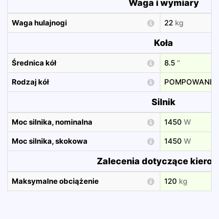
Waga i wymiary
Waga hulajnogi
22
kg
Koła
Średnica kół
8.5
″
Rodzaj kół
POMPOWANE
Silnik
Moc silnika, nominalna
1450
W
Moc silnika, skokowa
1450
W
Zalecenia dotyczące kiero
Maksymalne obciążenie
120
kg