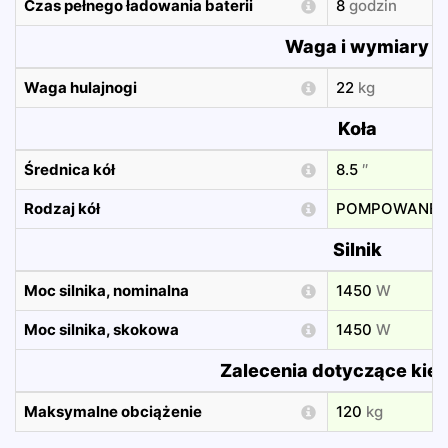
Czas pełnego ładowania baterii
8
godzin
Waga i wymiary
Waga hulajnogi
22
kg
Koła
Średnica kół
8.5
″
Rodzaj kół
POMPOWANE
Silnik
Moc silnika, nominalna
1450
W
Moc silnika, skokowa
1450
W
Zalecenia dotyczące kie
Maksymalne obciążenie
120
kg