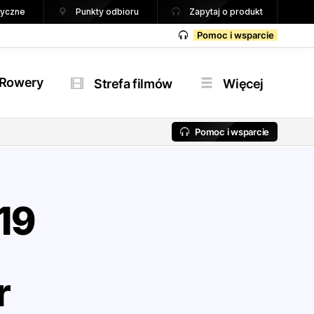
tryczne
Punkty odbioru
Zapytaj o produkt
Pomoc i wsparcie
Rowery
Strefa filmów
Więcej
Pomoc i wsparcie
19
r