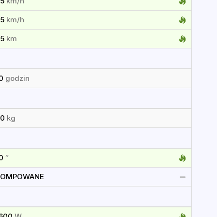
55
km/h
55
km/h
85
km
10
godzin
30
kg
10
″
POMPOWANE
1600
W