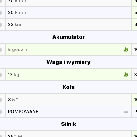
20
km/h
20
km/h
22
km
Akumulator
5
godzin
Waga i wymiary
13
kg
Koła
8.5
″
POMPOWANE
Silnik
350
W