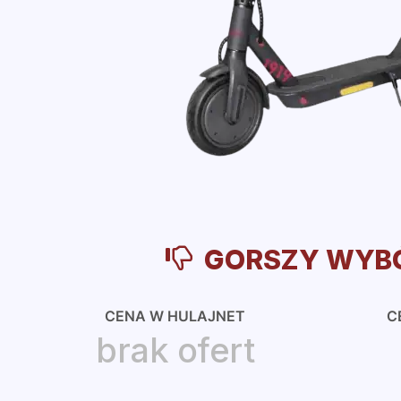
GORSZY WYB
CENA W HULAJNET
C
brak ofert