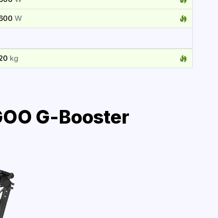
1600
W
120
kg
OO G-Booster