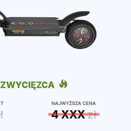
ZWYCIĘZCA
ET
NAJWYŻSZA CENA
ł
4 XXX
zł