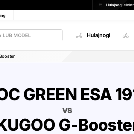
Hulajnogi elek
ing
Hulajnogi
Booster
OC GREEN ESA 19
vs
KUGOO G-Booste