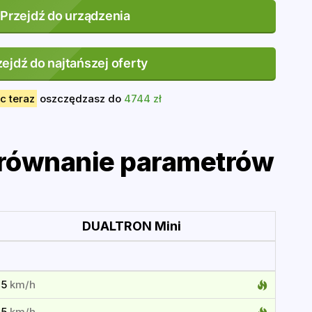
Przejdź do urządzenia
zejdź do najtańszej oferty
c teraz
oszczędzasz do
4744 zł
równanie parametrów
DUALTRON Mini
45
km/h
45
km/h