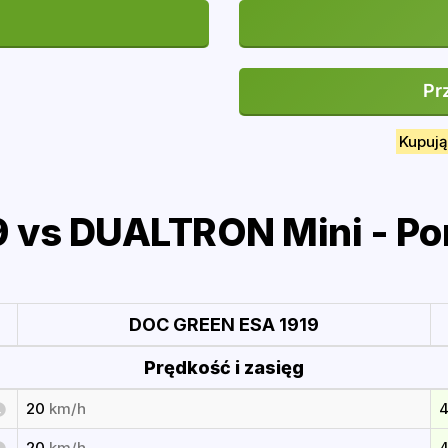
Pr
Kupują
 vs DUALTRON Mini - Po
DOC GREEN ESA 1919
Prędkość i zasięg
20
km/h
20
km/h