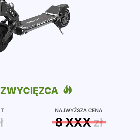
ZWYCIĘZCA
ET
NAJWYŻSZA CENA
ł
8 XXX
zł