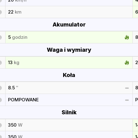
22
km
Akumulator
5
godzin
Waga i wymiary
13
kg
Koła
8.5
″
8
POMPOWANE
Silnik
350
W
350
W