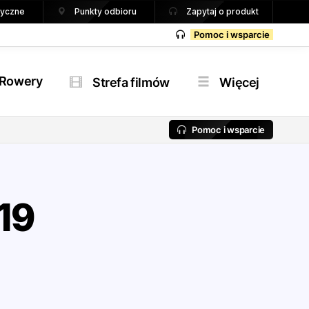
tryczne
Punkty odbioru
Zapytaj o produkt
Pomoc i wsparcie
Rowery
Strefa filmów
Więcej
Pomoc i wsparcie
19