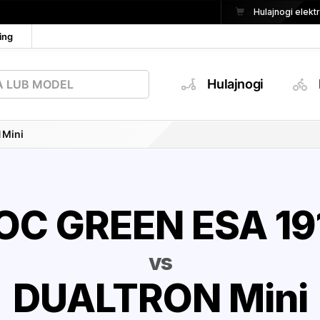
Hulajnogi elek
ing
Hulajnogi
 Mini
OC GREEN ESA 19
vs
DUALTRON Mini