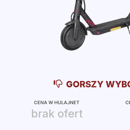
GORSZY WYB
CENA W HULAJNET
C
brak ofert