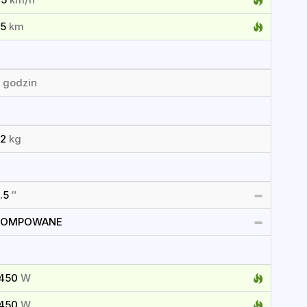
65
km
8
godzin
22
kg
.5
″
POMPOWANE
1450
W
1450
W