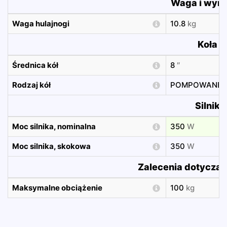
Waga i wym
Waga hulajnogi
10.8
kg
Koła
Średnica kół
8
″
Rodzaj kół
POMPOWANE
Silnik
Moc silnika, nominalna
350
W
Moc silnika, skokowa
350
W
Zalecenia dotyczą
Maksymalne obciążenie
100
kg