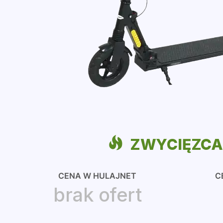
ZWYCIĘZC
CENA W HULAJNET
C
brak ofert