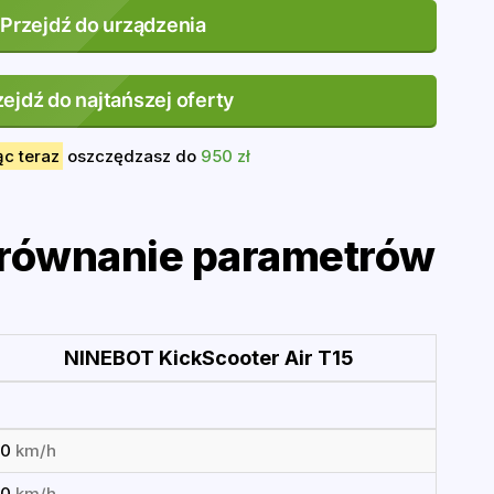
Przejdź do urządzenia
zejdź do najtańszej oferty
ąc teraz
oszczędzasz do
950 zł
orównanie parametrów
NINEBOT KickScooter Air T15
20
km/h
20
km/h