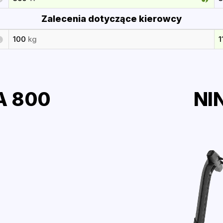
Zalecenia dotyczące kierowcy
100
kg
1
A 800
NI