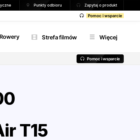
tryczne
Punkty odbioru
Zapytaj o produkt
Pomoc i wsparcie
Rowery
Strefa filmów
Więcej
Pomoc i wsparcie
00
ir T15