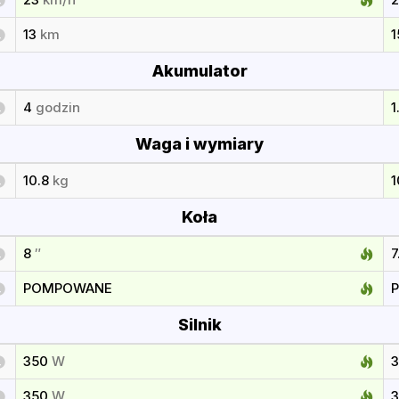
13
km
Akumulator
4
godzin
1
Waga i wymiary
10.8
kg
Koła
8
″
7
POMPOWANE
Silnik
350
W
350
W