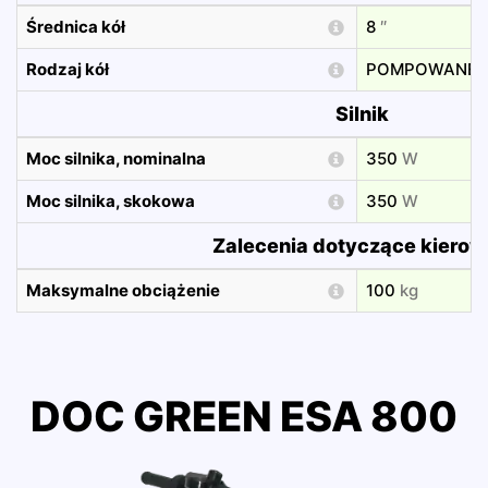
Średnica kół
8
″
Rodzaj kół
POMPOWANE
Silnik
Moc silnika, nominalna
350
W
Moc silnika, skokowa
350
W
Zalecenia dotyczące kiero
Maksymalne obciążenie
100
kg
DOC GREEN ESA 800