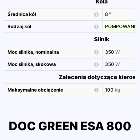
Koła
Średnica kół
8
″
Rodzaj kół
POMPOWANE
Silnik
Moc silnika, nominalna
350
W
Moc silnika, skokowa
350
W
Zalecenia dotyczące kierow
Maksymalne obciążenie
100
kg
DOC GREEN ESA 800