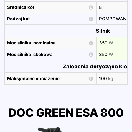
Średnica kół
8
″
Rodzaj kół
POMPOWANE
Silnik
Moc silnika, nominalna
350
W
Moc silnika, skokowa
350
W
Zalecenia dotyczące kier
Maksymalne obciążenie
100
kg
DOC GREEN ESA 800