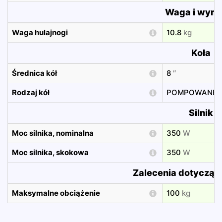
Waga i wymi
Waga hulajnogi
10.8
kg
Koła
Średnica kół
8
″
Rodzaj kół
POMPOWANE
Silnik
Moc silnika, nominalna
350
W
Moc silnika, skokowa
350
W
Zalecenia dotycząc
Maksymalne obciążenie
100
kg