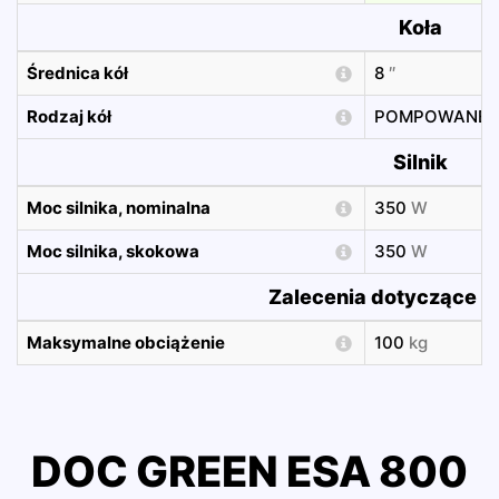
Koła
Średnica kół
8
″
Rodzaj kół
POMPOWANE
Silnik
Moc silnika, nominalna
350
W
Moc silnika, skokowa
350
W
Zalecenia dotyczące k
Maksymalne obciążenie
100
kg
DOC GREEN ESA 800