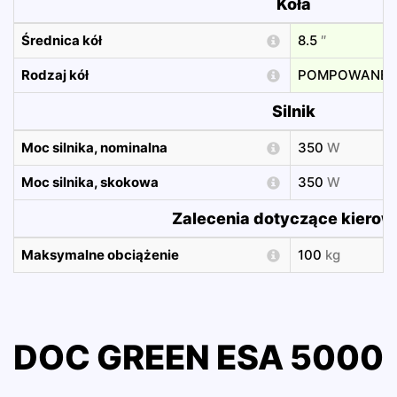
Koła
Średnica kół
8.5
″
Rodzaj kół
POMPOWANE
Silnik
Moc silnika, nominalna
350
W
Moc silnika, skokowa
350
W
Zalecenia dotyczące kiero
Maksymalne obciążenie
100
kg
DOC GREEN ESA 5000