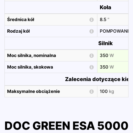
Koła
Średnica kół
8.5
″
Rodzaj kół
POMPOWANE
Silnik
Moc silnika, nominalna
350
W
Moc silnika, skokowa
350
W
Zalecenia dotyczące kie
Maksymalne obciążenie
100
kg
DOC GREEN ESA 5000