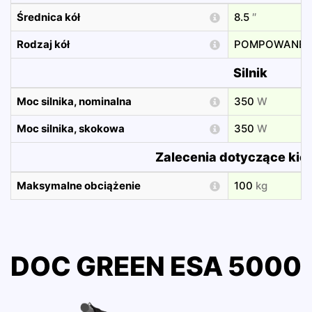
Średnica kół
8.5
″
Rodzaj kół
POMPOWANE
Silnik
Moc silnika, nominalna
350
W
Moc silnika, skokowa
350
W
Zalecenia dotyczące kie
Maksymalne obciążenie
100
kg
DOC GREEN ESA 5000