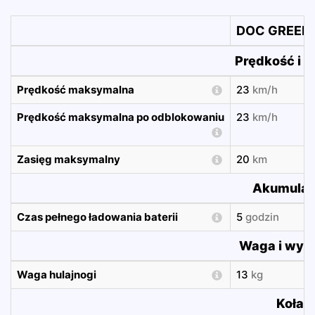
DOC GREEN 
Prędkość i z
Prędkość maksymalna
23
km/h
Prędkość maksymalna po odblokowaniu
23
km/h
Zasięg maksymalny
20
km
Akumulat
Czas pełnego ładowania baterii
5
godzin
Waga i wym
Waga hulajnogi
13
kg
Koła