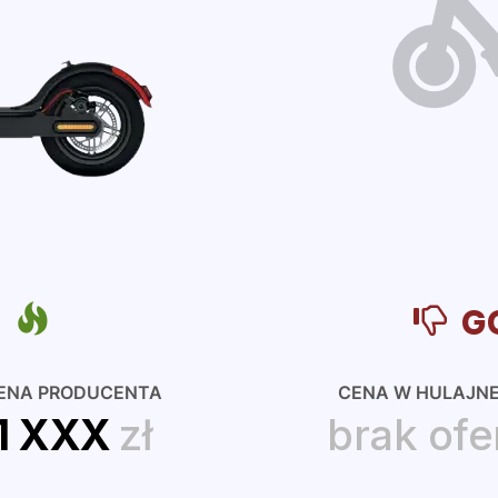
A
G
ENA PRODUCENTA
CENA W HULAJN
1 XXX
zł
brak ofe