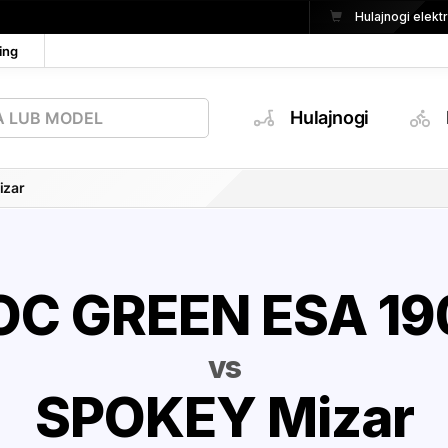
Hulajnogi elek
ing
Hulajnogi
izar
OC GREEN ESA 19
vs
SPOKEY Mizar