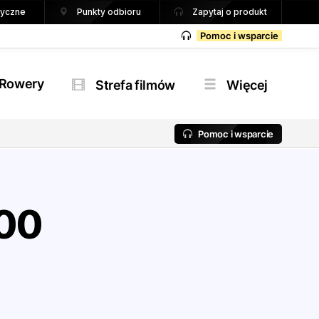
tryczne
Punkty odbioru
Zapytaj o produkt
Pomoc i wsparcie
Rowery
Strefa filmów
Więcej
Pomoc i wsparcie
00