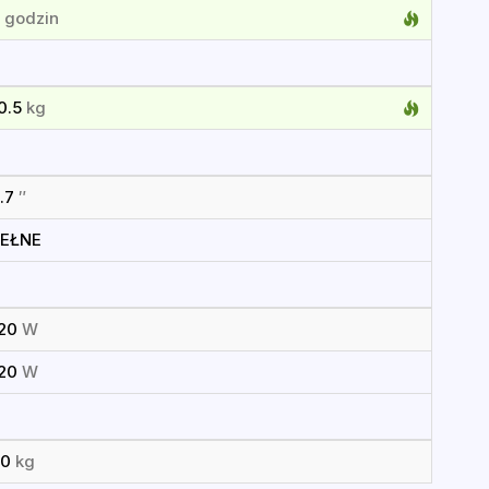
6
godzin
0.5
kg
.7
″
PEŁNE
120
W
120
W
70
kg