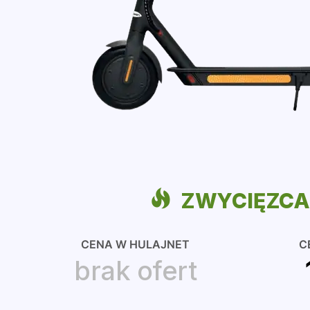
ZWYCIĘZC
CENA W HULAJNET
C
brak ofert