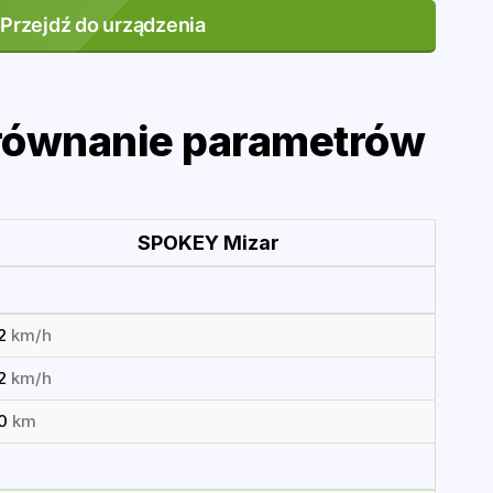
Przejdź do urządzenia
równanie parametrów
SPOKEY Mizar
12
km/h
12
km/h
10
km