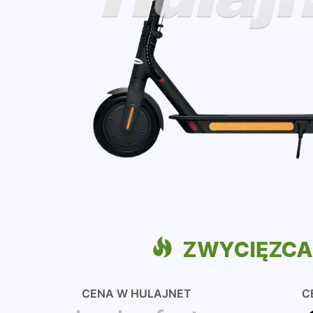
ZWYCIĘZC
CENA W HULAJNET
C