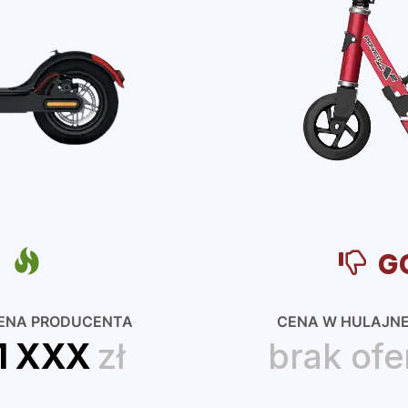
A
G
ENA PRODUCENTA
CENA W HULAJN
1 XXX
zł
brak ofe