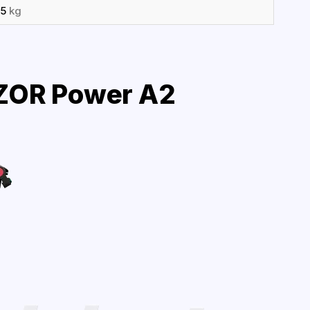
65
kg
ZOR Power A2