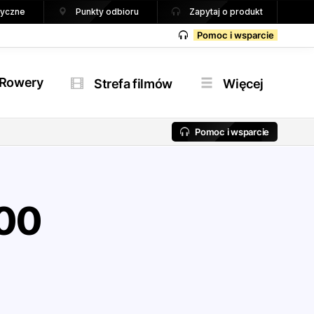
tryczne
Punkty odbioru
Zapytaj o produkt
Pomoc i wsparcie
Rowery
Strefa filmów
Więcej
Pomoc i wsparcie
00