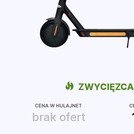
ZWYCIĘZC
CENA W HULAJNET
C
brak ofert