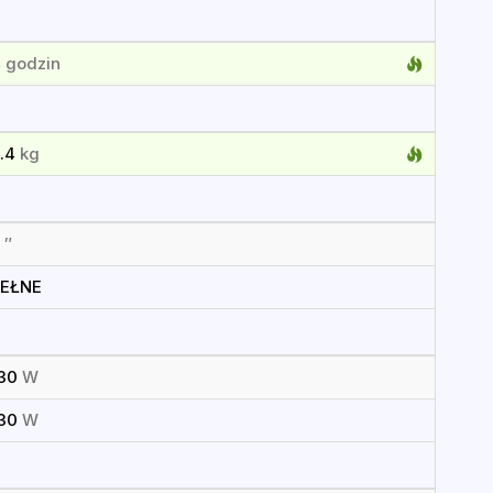
4
godzin
.4
kg
6
″
PEŁNE
130
W
130
W