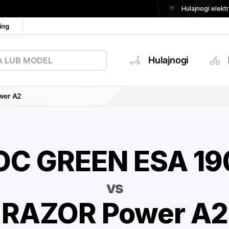
Hulajnogi elek
ing
Hulajnogi
wer A2
OC GREEN ESA 19
vs
RAZOR Power A2