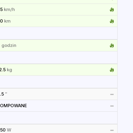
25
km/h
30
km
4
godzin
2.5
kg
.5
″
POMPOWANE
250
W