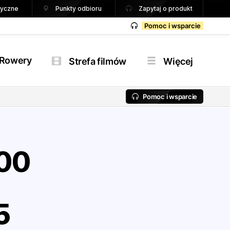
tryczne
Punkty odbioru
Zapytaj o produkt
Pomoc i wsparcie
Rowery
Strefa filmów
Więcej
Pomoc i wsparcie
00
5