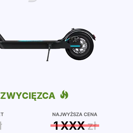
ZWYCIĘZCA
ET
NAJWYŻSZA CENA
ł
1 XXX
zł