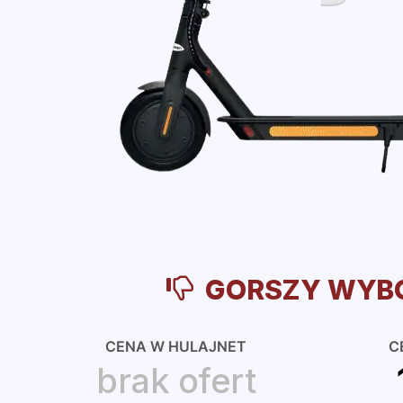
GORSZY WYB
CENA W HULAJNET
C
brak ofert