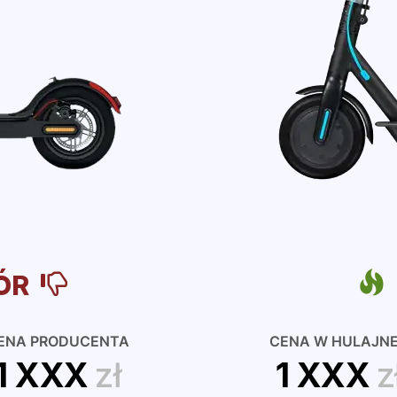
ÓR
ENA PRODUCENTA
CENA W HULAJN
1 XXX
zł
1 XXX
z