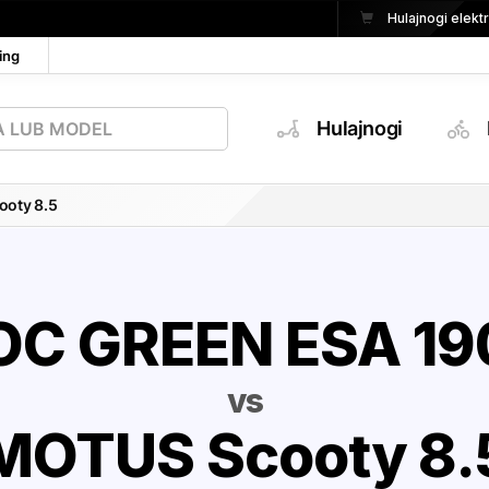
Hulajnogi elek
ing
Hulajnogi
oty 8.5
OC GREEN ESA 19
vs
MOTUS Scooty 8.