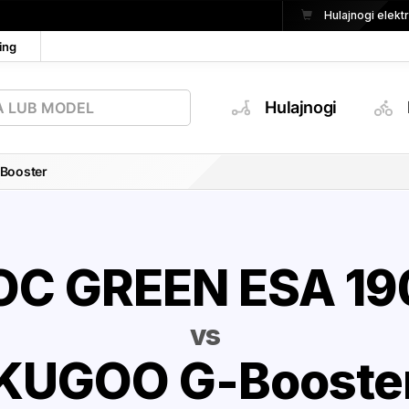
Hulajnogi elek
ing
Hulajnogi
Booster
OC GREEN ESA 19
vs
KUGOO G-Booste