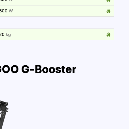
1600
W
120
kg
OO G-Booster