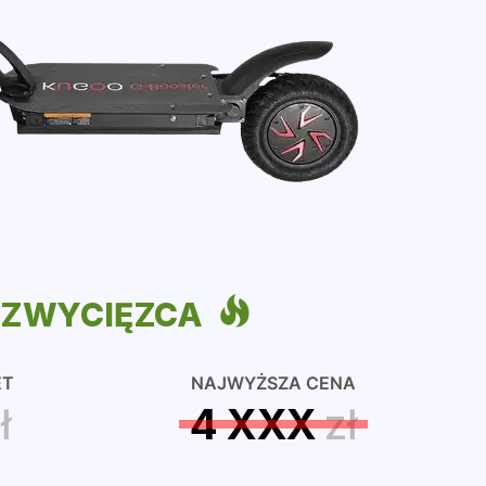
ZWYCIĘZCA
ET
NAJWYŻSZA CENA
ł
4 XXX
zł