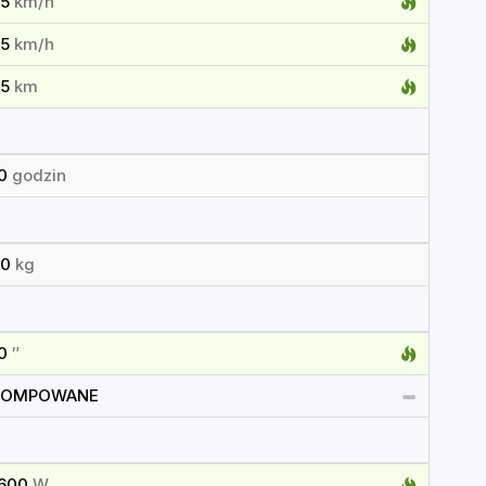
55
km/h
55
km/h
85
km
10
godzin
30
kg
10
″
POMPOWANE
1600
W