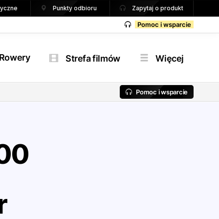
tryczne
Punkty odbioru
Zapytaj o produkt
Pomoc i wsparcie
Rowery
Strefa filmów
Więcej
Pomoc i wsparcie
00
r