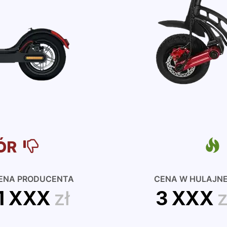
ÓR
ENA PRODUCENTA
CENA W HULAJN
1 XXX
zł
3 XXX
z