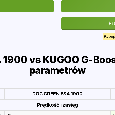
Pr
Kupuj
1900 vs KUGOO G-Boost
parametrów
DOC GREEN ESA 1900
Prędkość i zasięg