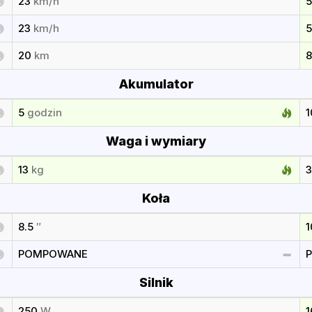
23
km/h
23
km/h
20
km
Akumulator
5
godzin
Waga i wymiary
13
kg
Koła
8.5
″
POMPOWANE
Silnik
250
W