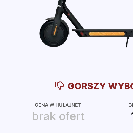
GORSZY WYB
CENA W HULAJNET
C
brak ofert