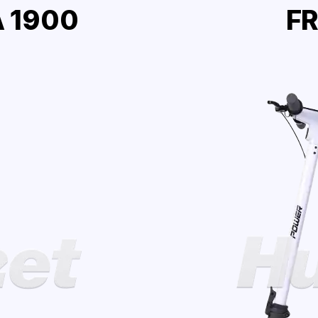
 1900
F