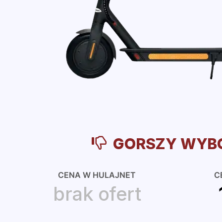
GORSZY WYB
CENA W HULAJNET
C
brak ofert