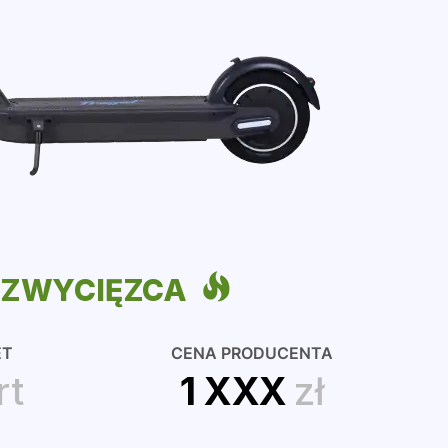
ZWYCIĘZCA
ET
CENA PRODUCENTA
rt
1 XXX
zł