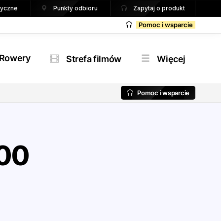
tryczne
Punkty odbioru
Zapytaj o produkt
Pomoc i wsparcie
Rowery
Strefa filmów
Więcej
Pomoc i wsparcie
00