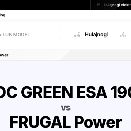
Hulajnogi elek
ing
Hulajnogi
ower
OC GREEN ESA 19
vs
FRUGAL Power