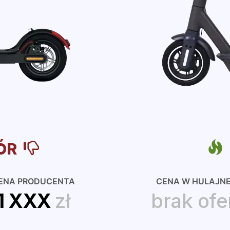
ÓR
ENA PRODUCENTA
CENA W HULAJN
1 XXX
zł
brak ofe