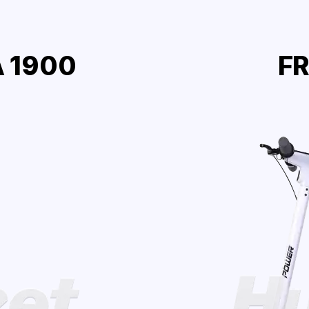
 1900
F