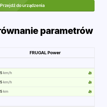
Przejdź do urządzenia
równanie parametrów
FRUGAL Power
25
km/h
25
km/h
65
km