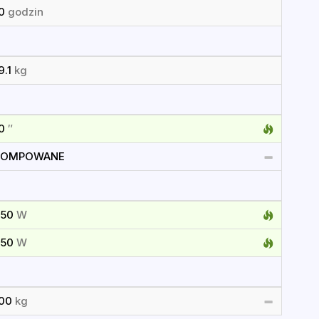
10
godzin
9.1
kg
10
″
POMPOWANE
350
W
350
W
100
kg