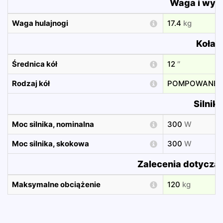
Waga i wym
Waga hulajnogi
17.4
kg
Koła
Średnica kół
12
″
Rodzaj kół
POMPOWANE
Silnik
Moc silnika, nominalna
300
W
Moc silnika, skokowa
300
W
Zalecenia dotyczą
Maksymalne obciążenie
120
kg