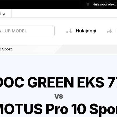
Hulajnogi elek
ing
Hulajnogi
 Sport
DOC GREEN EKS 7
vs
OTUS Pro 10 Spo