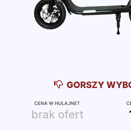
GORSZY WYB
CENA W HULAJNET
C
brak ofert