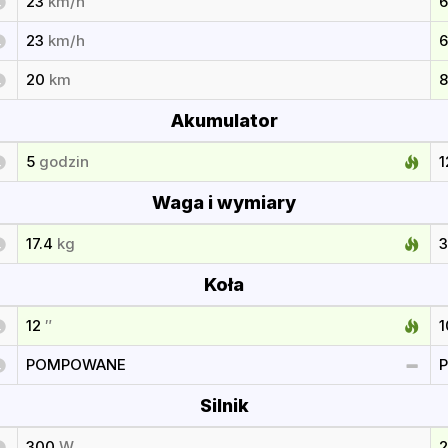
23
km/h
23
km/h
20
km
Akumulator
5
godzin
Waga i wymiary
17.4
kg
Koła
12
″
POMPOWANE
Silnik
300
W