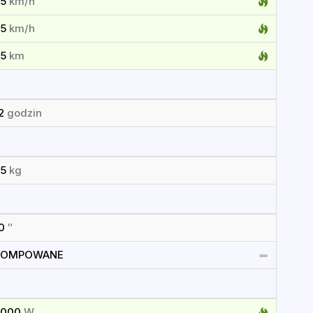
65
km/h
65
km/h
85
km
12
godzin
35
kg
10
″
POMPOWANE
2000
W