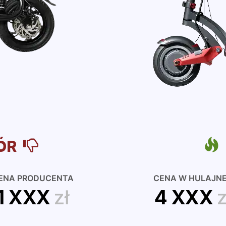
ÓR
ENA PRODUCENTA
CENA W HULAJN
1 XXX
zł
4 XXX
z