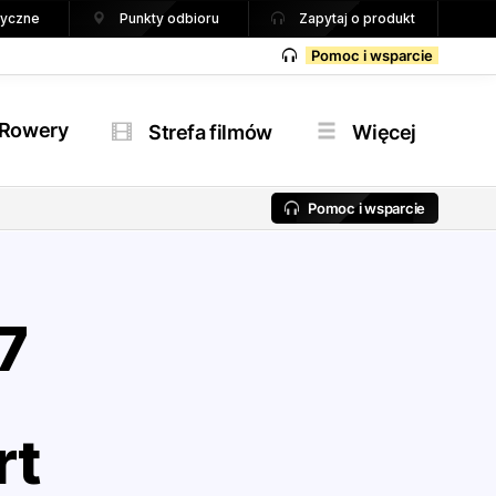
tryczne
Punkty odbioru
Zapytaj o produkt
Pomoc i wsparcie
Rowery
Strefa filmów
Więcej
Pomoc i wsparcie
7
rt