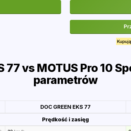
Pr
Kupują
77 vs MOTUS Pro 10 Spo
parametrów
DOC GREEN EKS 77
Prędkość i zasięg