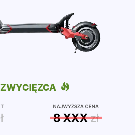
ZWYCIĘZCA
ET
NAJWYŻSZA CENA
ł
8 XXX
zł