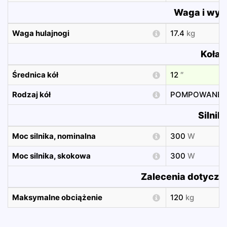
Waga i wym
Waga hulajnogi
17.4
kg
Koła
Średnica kół
12
″
Rodzaj kół
POMPOWANE
Silnik
Moc silnika, nominalna
300
W
Moc silnika, skokowa
300
W
Zalecenia dotyczą
Maksymalne obciążenie
120
kg