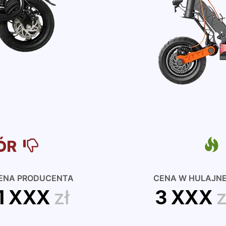
ÓR
ENA PRODUCENTA
CENA W HULAJN
1 XXX
zł
3 XXX
z