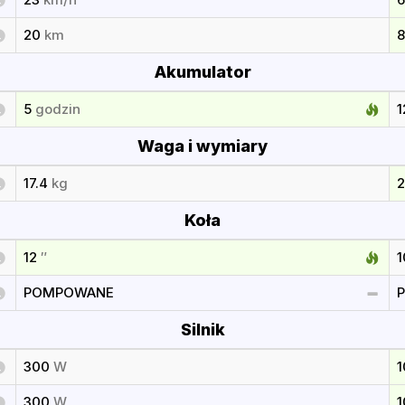
20
km
Akumulator
5
godzin
Waga i wymiary
17.4
kg
Koła
12
″
POMPOWANE
Silnik
300
W
300
W