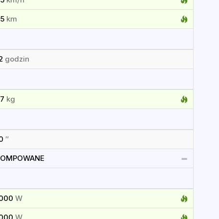
85
km
12
godzin
27
kg
10
″
POMPOWANE
1000
W
1000
W