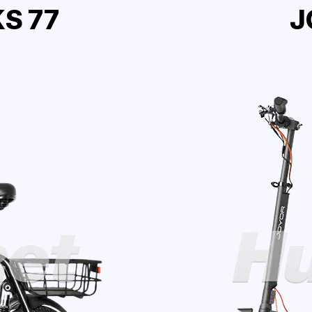
S 77
J