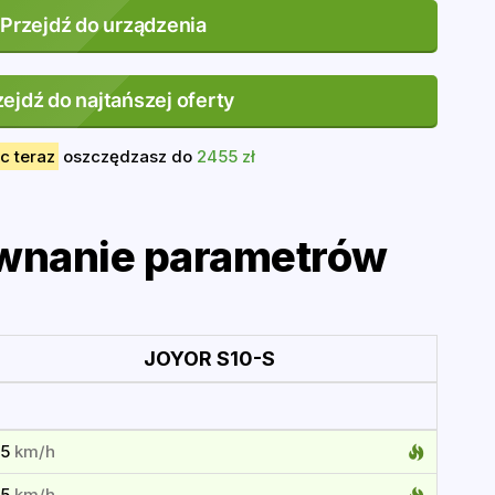
Przejdź do urządzenia
zejdź do najtańszej oferty
c teraz
oszczędzasz do
2455 zł
wnanie parametrów
JOYOR S10-S
25
km/h
65
km/h