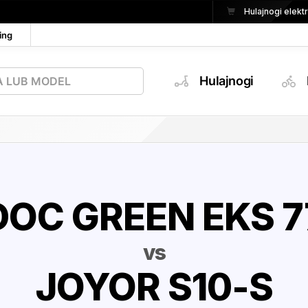
Hulajnogi elek
ing
Hulajnogi
DOC GREEN EKS 7
vs
JOYOR S10-S