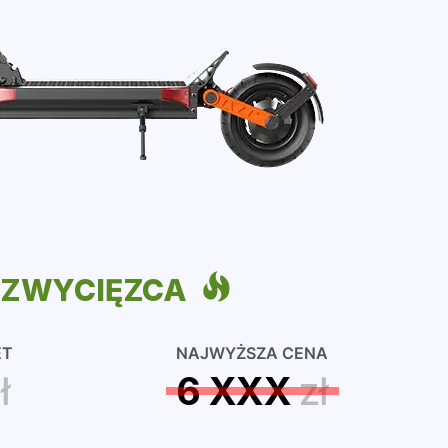
ZWYCIĘZCA
ET
NAJWYŻSZA CENA
ł
6 XXX
zł