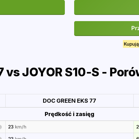
Pr
Kupują
 vs JOYOR S10-S - Poró
DOC GREEN EKS 77
Prędkość i zasięg
23
km/h
23
km/h