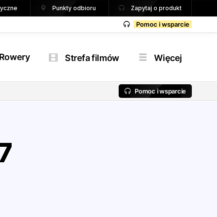
tryczne
Punkty odbioru
Zapytaj o produkt
Pomoc i wsparcie
Rowery
Strefa filmów
Więcej
Pomoc i wsparcie
7