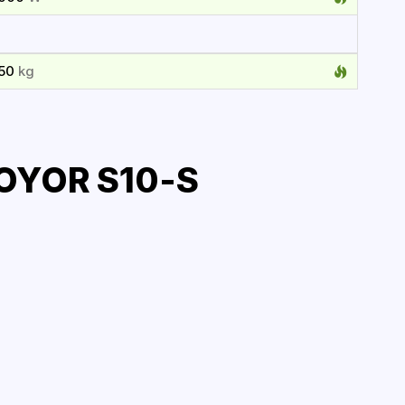
150
kg
OYOR S10-S