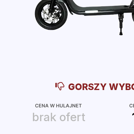
GORSZY WYB
CENA W HULAJNET
C
brak ofert