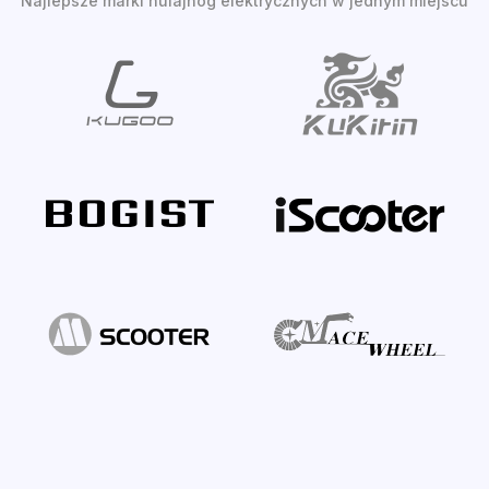
Najlepsze marki hulajnóg elektrycznych w jednym miejscu