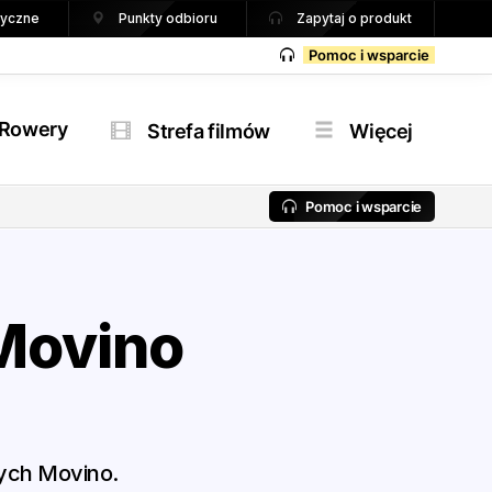
tryczne
Punkty odbioru
Zapytaj o produkt
Pomoc i wsparcie
Rowery
Strefa filmów
Więcej
Pomoc i wsparcie
Movino
nych Movino.