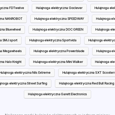
tryczna FDTwelve
Hulajnoga elektryczna Goclever
Hulajnoga ele
yczna NANROBOT
Hulajnoga elektryczna SPEEDWAY
Hulajnoga el
czna Bluewheel
Hulajnoga elektryczna DOC GREEN
Hulajnoga ele
na SMJ sport
Hulajnoga elektryczna Sportvida
Hulajnoga elekt
zna Megawheels
Hulajnoga elektryczna Powerblade
Hulajnoga el
zna Halo Knight
Hulajnoga elektryczna Mini Walker
Hulajnoga ele
Hulajnoga elektryczna Nils Extreme
Hulajnoga elektryczna SXT Scooter
jnoga elektryczna Street Surfing
Hulajnoga elektryczna Red Bull Racing
Hulajnoga elektryczna Garett Electronics