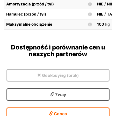
Amortyzacja (przód / tył)
NIE / NIE
Hamulec (przód / tył)
NIE / TA
Maksymalne obciążenie
100
kg
Dostępność i porównanie cen u
naszych partnerów
Geekbuying (brak)
7way
Ceneo