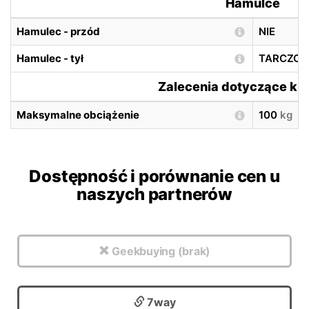
Hamulce
Hamulec - przód
NIE
Hamulec - tył
TARCZO
Zalecenia dotyczące ki
Maksymalne obciążenie
100
kg
Dostępność i porównanie cen u
naszych partnerów
Geekbuying (brak)
7way