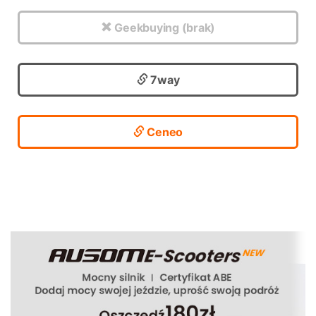
Geekbuying (brak)
7way
Ceneo