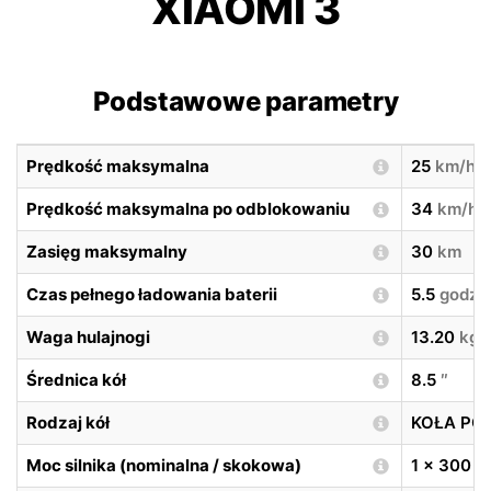
XIAOMI 3
Podstawowe parametry
Prędkość maksymalna
25
km/h
Prędkość maksymalna po odblokowaniu
34
km/h
Zasięg maksymalny
30
km
Czas pełnego ładowania baterii
5.5
godzi
Waga hulajnogi
13.20
kg
Średnica kół
8.5
″
Rodzaj kół
KOŁA P
Moc silnika (nominalna / skokowa)
1 x 300