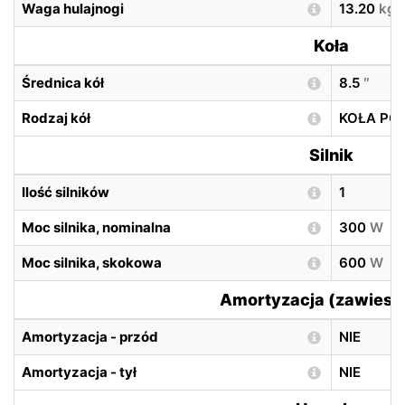
Waga hulajnogi
13.20
kg
Koła
Średnica kół
8.5
″
Rodzaj kół
KOŁA P
Silnik
Ilość silników
1
Moc silnika, nominalna
300
W
Moc silnika, skokowa
600
W
Amortyzacja (zawiesz
Amortyzacja - przód
NIE
Amortyzacja - tył
NIE