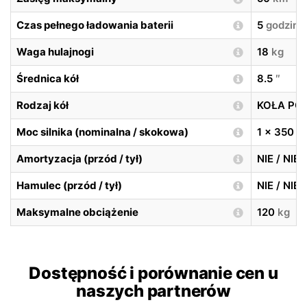
Czas pełnego ładowania baterii
5
godzin
Waga hulajnogi
18
kg
Średnica kół
8.5
″
Rodzaj kół
KOŁA P
Moc silnika (nominalna / skokowa)
1 x 350
W
Amortyzacja (przód / tył)
NIE / NIE
Hamulec (przód / tył)
NIE / NIE
Maksymalne obciążenie
120
kg
Dostępność i porównanie cen u
naszych partnerów