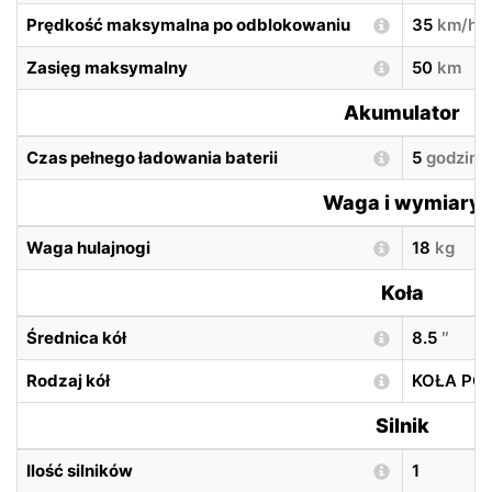
Prędkość maksymalna po odblokowaniu
35
km/h
Zasięg maksymalny
50
km
Akumulator
Czas pełnego ładowania baterii
5
godzin
Waga i wymiary
Waga hulajnogi
18
kg
Koła
Średnica kół
8.5
″
Rodzaj kół
KOŁA P
Silnik
Ilość silników
1