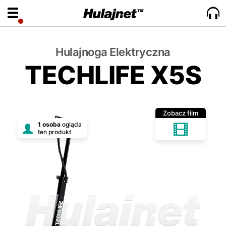
Hulajnoga Elektryczna
TECHLIFE X5S
Zobacz film
1 osoba
ogląda
ten produkt