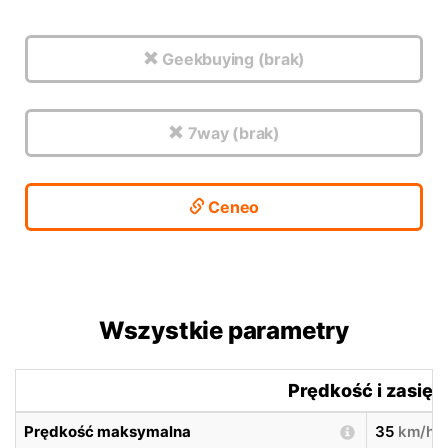
Geekbuying (brak)
7way (brak)
Ceneo
Wszystkie parametry
Prędkość i zasięg
Prędkość maksymalna
35
km/h