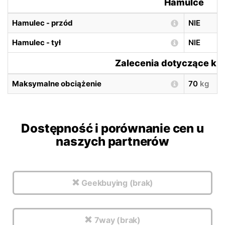
Hamulce
Hamulec - przód
NIE
Hamulec - tył
NIE
Zalecenia dotyczące ki
Maksymalne obciążenie
70
kg
Dostępność i porównanie cen u
naszych partnerów
Geekbuying (brak)
7way (brak)