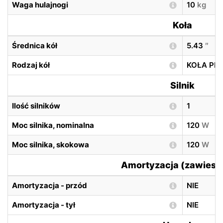
Waga hulajnogi
10
kg
Koła
Średnica kół
5.43
″
Rodzaj kół
KOŁA PE
Silnik
Ilość silników
1
Moc silnika, nominalna
120
W
Moc silnika, skokowa
120
W
Amortyzacja (zawiesz
Amortyzacja - przód
NIE
Amortyzacja - tył
NIE