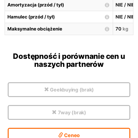
Amortyzacja (przód / tył)
NIE / NIE
Hamulec (przód / tył)
NIE / NIE
Maksymalne obciążenie
70
kg
Dostępność i porównanie cen u
naszych partnerów
Geekbuying (brak)
7way (brak)
Ceneo