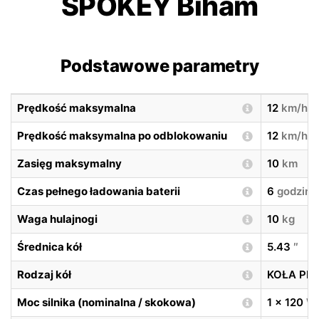
SPOKEY Biham
Podstawowe parametry
Prędkość maksymalna
12
km/h
Prędkość maksymalna po odblokowaniu
12
km/h
Zasięg maksymalny
10
km
Czas pełnego ładowania baterii
6
godzin
Waga hulajnogi
10
kg
Średnica kół
5.43
″
Rodzaj kół
KOŁA PE
Moc silnika (nominalna / skokowa)
1 x 120
W