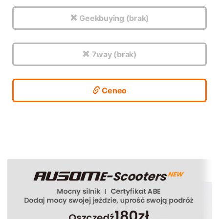
Geekbuying (brak)
7way (brak)
Ceneo