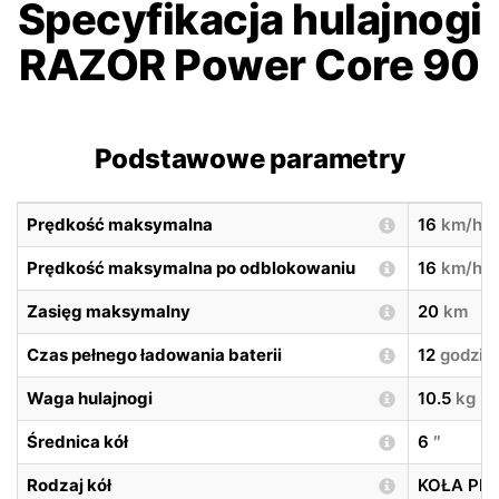
Specyfikacja hulajnogi
RAZOR Power Core 90
Podstawowe parametry
Prędkość maksymalna
16
km/h
Prędkość maksymalna po odblokowaniu
16
km/h
Zasięg maksymalny
20
km
Czas pełnego ładowania baterii
12
godzin
Waga hulajnogi
10.5
kg
Średnica kół
6
″
Rodzaj kół
KOŁA PE