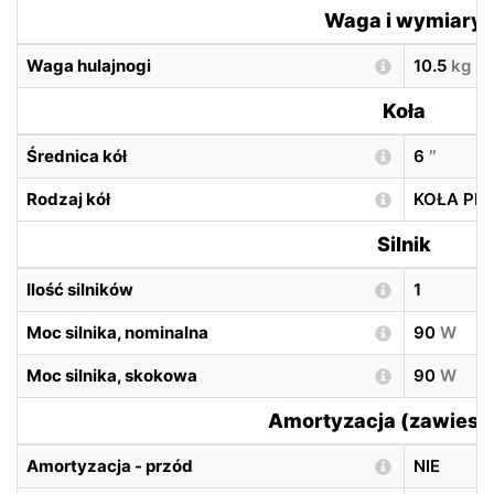
Waga i wymiary
Waga hulajnogi
10.5
kg
Koła
Średnica kół
6
″
Rodzaj kół
KOŁA PE
Silnik
Ilość silników
1
Moc silnika, nominalna
90
W
Moc silnika, skokowa
90
W
Amortyzacja (zawiesz
Amortyzacja - przód
NIE