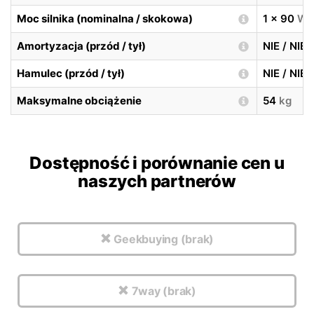
Moc silnika (nominalna / skokowa)
1 x 90
W
Amortyzacja (przód / tył)
NIE / NIE
Hamulec (przód / tył)
NIE / NIE
Maksymalne obciążenie
54
kg
Dostępność i porównanie cen u
naszych partnerów
Geekbuying (brak)
7way (brak)