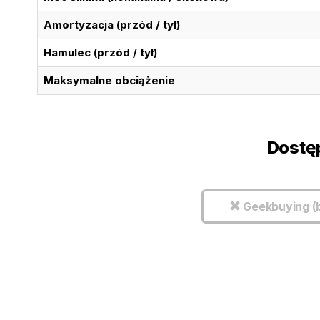
Amortyzacja (przód / tył)
Hamulec (przód / tył)
Maksymalne obciążenie
Dostę
Geekbuying (