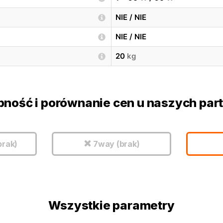
NIE / NIE
NIE / NIE
20
kg
pność i porównanie cen u naszych par
brak)
7way (brak)
Wszystkie parametry