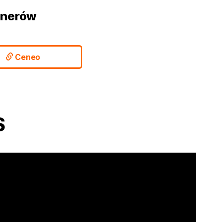
tnerów
Ceneo
S