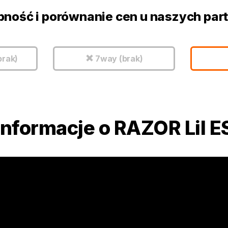
pność i porównanie cen u naszych par
brak)
7way (brak)
Informacje o RAZOR Lil E