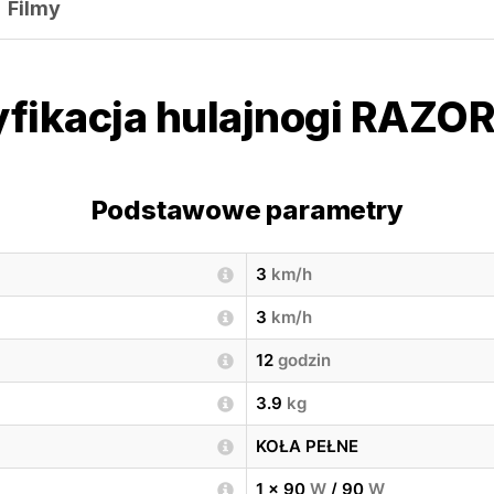
Filmy
fikacja hulajnogi RAZOR 
Podstawowe parametry
3
km/h
3
km/h
12
godzin
3.9
kg
KOŁA PEŁNE
1 x 90
W
/ 90
W