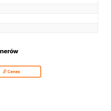
tnerów
Ceneo