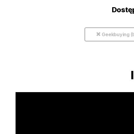
Dostę
Geekbuying (