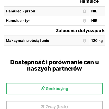
Hamulce
Hamulec - przód
NIE
Hamulec - tył
NIE
Zalecenia dotyczące ki
Maksymalne obciążenie
120
kg
Dostępność i porównanie cen u
naszych partnerów
Geekbuying
7way (brak)