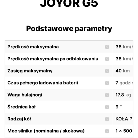
JOYOR G5
Podstawowe parametry
Prędkość maksymalna
38
km/h
Prędkość maksymalna po odblokowaniu
38
km/h
Zasięg maksymalny
40
km
Czas pełnego ładowania baterii
7
godzin
Waga hulajnogi
17.8
kg
Średnica kół
9
″
Rodzaj kół
KOŁA P
Moc silnika (nominalna / skokowa)
1 x 500
W