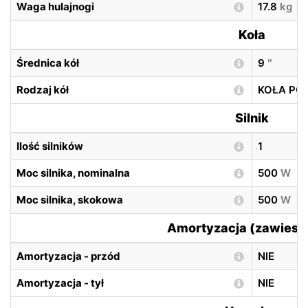
Waga hulajnogi
17.8
kg
Koła
Średnica kół
9
″
Rodzaj kół
KOŁA P
Silnik
Ilość silników
1
Moc silnika, nominalna
500
W
Moc silnika, skokowa
500
W
Amortyzacja (zawiesz
Amortyzacja - przód
NIE
Amortyzacja - tył
NIE