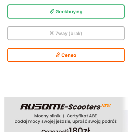
Geekbuying
7way (brak)
Ceneo