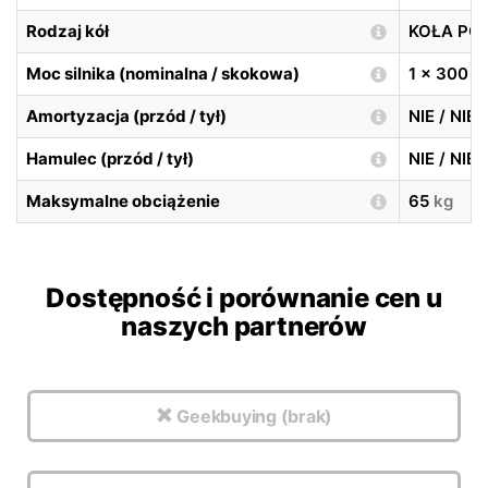
Rodzaj kół
KOŁA P
Moc silnika (nominalna / skokowa)
1 x 300
Amortyzacja (przód / tył)
NIE / NIE
Hamulec (przód / tył)
NIE / NIE
Maksymalne obciążenie
65
kg
Dostępność i porównanie cen u
naszych partnerów
Geekbuying (brak)