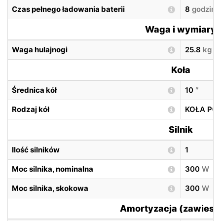
Czas pełnego ładowania baterii
8
godzin
Waga i wymiary
Waga hulajnogi
25.8
kg
Koła
Średnica kół
10
″
Rodzaj kół
KOŁA P
Silnik
Ilość silników
1
Moc silnika, nominalna
300
W
Moc silnika, skokowa
300
W
Amortyzacja (zawiesz